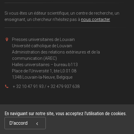
Si vous êtes un éditeur scientifique, un centre de recherche, un
enseignant, un chercheur n'hésitez pas à
nous contacter
Presses universitaires de Louvain
Université catholique de Louvain
Administration des relations extérieures et de la
communication (AREC)
Halles universitaires – bureau b113
Place de l'Université 1, bte L0.01.08
1348 Louvain-la-Neuve, Belgique
+ 32 10 47 91 93 / + 32 479 937 638
En naviguant sur notre site, vous acceptez l'utilisation de cookies.
Copyright © 2026, Presses universitaires de Louvain . Powered by
D'accord
GiantChair
. All Rights Reserved