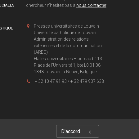
OCIALES
chercheur n'hésitez pas à
nous contacter
Presses universitaires de Louvain
ISTIQUE
Université catholique de Louvain
Administration des relations
extérieures et de la communication
(AREC)
Halles universitaires – bureau b113
Place de l'Université 1, bte L0.01.08
1348 Louvain-la-Neuve, Belgique
+ 32 10 47 91 93 / + 32 479 937 638
D'accord
ights Reserved