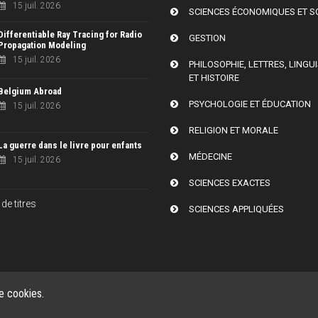
15 juil. 2026
SCIENCES ÉCONOMIQUES ET S
Differentiable Ray Tracing for Radio
GESTION
Propagation Modeling
15 juil. 2026
PHILOSOPHIE, LETTRES, LINGU
ET HISTOIRE
Belgium Abroad
PSYCHOLOGIE ET ÉDUCATION
15 juil. 2026
RELIGION ET MORALE
La guerre dans le livre pour enfants
MÉDECINE
15 juil. 2026
SCIENCES EXACTES
de titres
SCIENCES APPLIQUÉES
de cookies.
2026, Presses universitaires de Louvain . Powered by
GiantChair
. All R