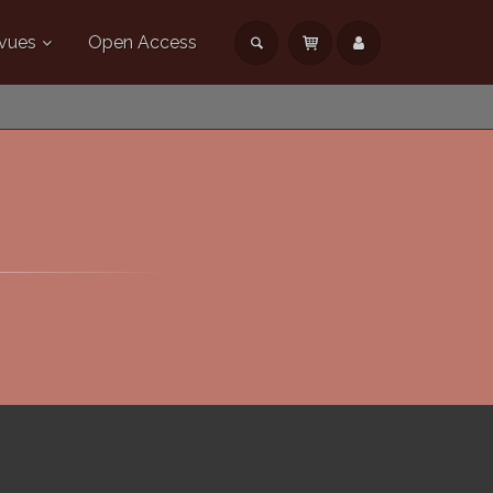
vues
Open Access