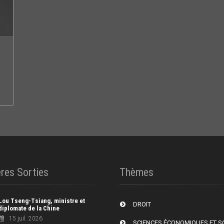
res Sorties
Thèmes
Lou Tseng-Tsiang, ministre et
DROIT
diplomate de la Chine
15 juil. 2026
SCIENCES ÉCONOMIQUES ET S