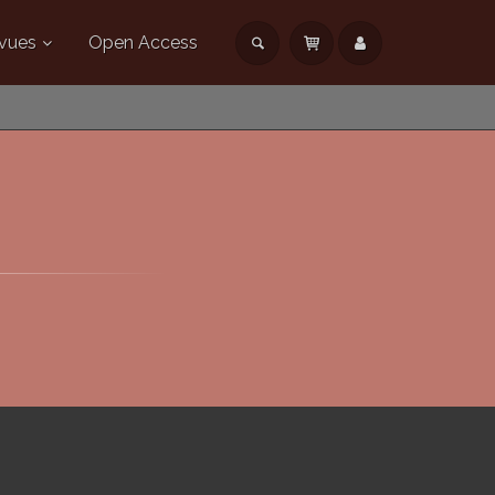
vues
Open Access