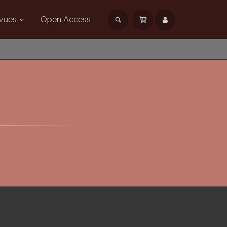
vues
Open Access