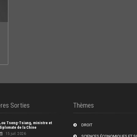
res Sorties
Thèmes
Lou Tseng-Tsiang, ministre et
DROIT
diplomate de la Chine
15 juil. 2026
SCIENCES ÉCONOMIQUES ET S