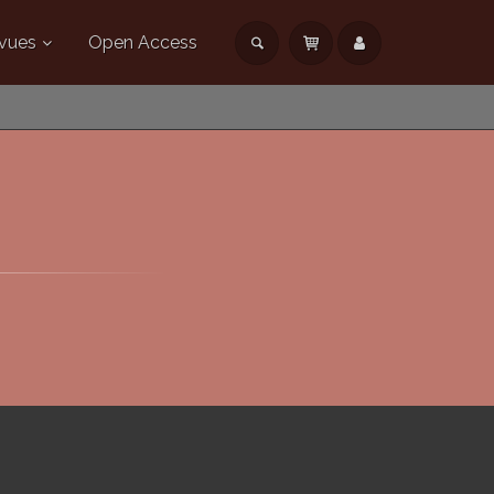
vues
Open Access