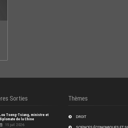
res Sorties
Thèmes
Lou Tseng-Tsiang, ministre et
DROIT
diplomate de la Chine
15 juil. 2026
SCIENCES ÉCONOMIQUES ET S