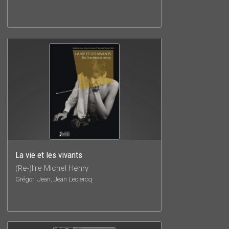
La vie et les vivants
(Re-)lire Michel Henry
Grégori Jean, Jean Leclercq