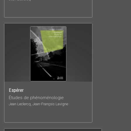
Espérer
Études de phénoménologie
Jean Leclercq, Jean-François Lavigne