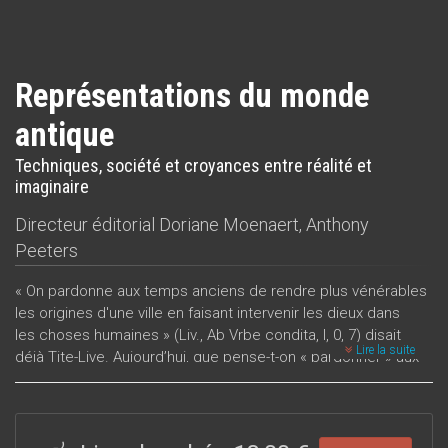
Représentations du monde
antique
Techniques, société et croyances entre réalité et
imaginaire
Directeur éditorial
Doriane Moenaert
,
Anthony
Peeters
« On pardonne aux temps anciens de rendre plus vénérables
les origines d'une ville en faisant intervenir les dieux dans
les choses humaines » (Liv., Ab Vrbe condita, I, 0, 7) disait
Lire la suite
déjà Tite-Live. Aujourd’hui, que pense-t-on « pardonner » aux
Anciens ? Quelle idée nous faisons-nous de leurs idées,
comment sommes-nous influencés par leurs propres
représentations de leur monde, leur propre imaginaire ?
Prêtaient-ils l’oreille à de belles histoires, comme le suggère