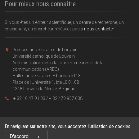
Pour mieux nous connaître
Si vous êtes un éditeur scientifique, un centre de recherche, un
enseignant, un chercheur n'hésitez pas à
nous contacter
Presses universitaires de Louvain
Université catholique de Louvain
Administration des relations extérieures et de la
communication (AREC)
Halles universitaires – bureau b113
Place de l'Université 1, bte L0.01.08
1348 Louvain-la-Neuve, Belgique
+ 32 10 47 91 93 / + 32 479 937 638
En naviguant sur notre site, vous acceptez l'utilisation de cookies.
Copyright © 2026, Presses universitaires de Louvain . Powered by
D'accord
GiantChair
. All Rights Reserved