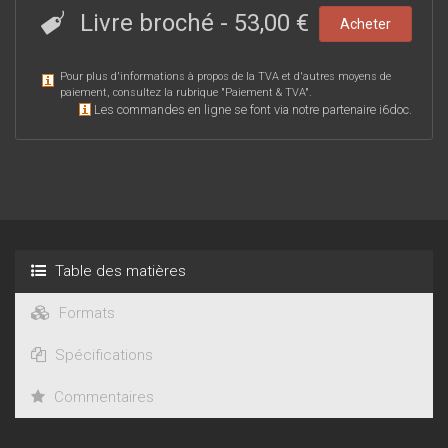
Livre broché
-
53,00 €
Acheter
Pour plus d'informations à propos de la TVA et d'autres moyens de
paiement, consultez la rubrique "
Paiement & TVA
".
Les commandes en ligne se font via notre partenaire i6doc.
Table des matières
Formats
Spécifications
Commentaires