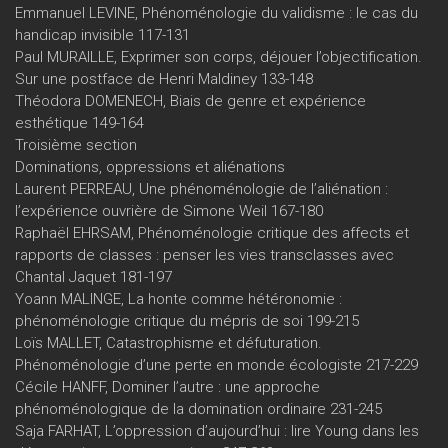
Emmanuel LEVINE, Phénoménologie du validisme : le cas du
handicap invisible 117-131
Paul MURAILLE, Exprimer son corps, déjouer l’objectification.
Sur une postface de Henri Maldiney 133-148
Théodora DOMENECH, Biais de genre et expérience
esthétique 149-164
Troisième section
Dominations, oppressions et aliénations
Laurent PERREAU, Une phénoménologie de l’aliénation :
l’expérience ouvrière de Simone Weil 167-180
Raphaël EHRSAM, Phénoménologie critique des affects et
rapports de classes : penser les vies transclasses avec
Chantal Jaquet 181-197
Yoann MALINGE, La honte comme hétéronomie :
phénoménologie critique du mépris de soi 199-215
Loïs MALLET, Catastrophisme et défuturation.
Phénoménologie d’une perte en monde écologiste 217-229
Cécile HANFF, Dominer l’autre : une approche
phénoménologique de la domination ordinaire 231-245
Saja FARHAT, L’oppression d’aujourd’hui : lire Young dans les