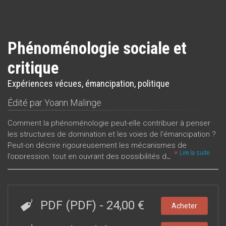
Phénoménologie sociale et
critique
Expériences vécues, émancipation, politique
Édité par
Yoann Malinge
Comment la phénoménologie peut-elle contribuer à penser
les structures de domination et les voies de l'émancipation ?
Peut-on décrire rigoureusement les mécanismes de
Lire la suite
l’oppression, tout en ouvrant des possibilités de
transformation
sociale ?
Cet ouvrage collectif explore les ressources de la
phénoménologie critique pour relever ces défis majeurs,
PDF (PDF)
-
24,00 €
Acheter
d’une grande utilité sociale. En effet, la phénoménologie
critique permet de penser les configurations sociales et