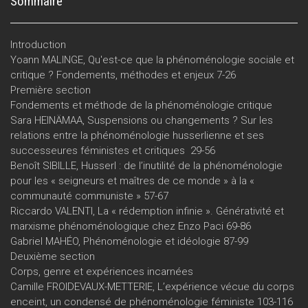
Sommaire
Introduction
Yoann MALINGE, Qu'est-ce que la phénoménologie sociale et
critique ? Fondements, méthodes et enjeux 7-26
Première section
Fondements et méthode de la phénoménologie critique
Sara HEINÄMAA, Suspensions ou changements ? Sur les
relations entre la phénoménologie husserlienne et ses
successeures féministes et critiques 29-56
Benoît SIBILLE, Husserl : de l’inutilité de la phénoménologie
pour les « seigneurs et maîtres de ce monde » à la «
communauté communiste » 57-67
Riccardo VALENTI, La « rédemption infinie ». Générativité et
marxisme phénoménologique chez Enzo Paci 69-86
Gabriel MAHÉO, Phénoménologie et idéologie 87-99
Deuxième section
Corps, genre et expériences incarnées
Camille FROIDEVAUX-METTERIE, L’expérience vécue du corps
enceint, un condensé de phénoménologie féministe 103-116