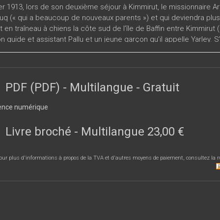
er 1913, lors de son deuxième séjour à Kimmirut, le missionnaire Ar
auq (« qui a beaucoup de nouveaux parents ») et qui deviendra plus 
 en traîneau à chiens la côte sud de l’île de Baffin entre Kimmirut
son guide et assistant Pallu et un jeune garçon qu’il appelle Yarley
es qui y vivent en identifiant les maisonnées auxquelles elles app
individu et indique l’âge approximatif des plus jeunes. Au début d
ps situés vers le nord-est, entre Kimmirut et la station baleinière
, après un bref texte introductoire sur l’histoire et le format du 
PDF (PDF)
- Multilangue
- Gratuit
it en orthographe standard dans la mesure où nous avons pu déchif
 par une section expliquant le contexte plus général du séjour de F
ence numérique
titude du missionnaire face aux Inuit et à leur culture.
Livre broché
- Multilangue
23,00 €
our plus d'informations à propos de la TVA et d'autres moyens de paiement, consultez la r