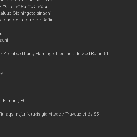
ᑭᖅᑖᓘᑉ ᓯᕿᓂᖓᑕ ᓯᓈᓂ
taaluup Siqiningata sinaani
e sud de la terre de Baffin
ᓈᓂ
naani
 / Archibald Lang Fleming et les Inuit du Sud-Baffin 61
69
r Fleming 80
aqsimajunik tukisigiarvitsaq / Travaux cités 85