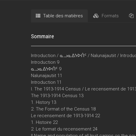
Table des matières
Formats
Sommaire
Introduction / ᓇᓗᓇᐃᔭᐅᑏᑦ / Nalunaijautiit / Introdu
Introduction 9
ᓇᓗᓇᐃᔭᐅᑏᑦ 9
Nalunaijautiit 11
Introduction 11
I. The 1913-1914 Census / Le recensement de 191
The 1913-1914 Census 13
1. History 13
2. The Format of the Census 18
Le recensement de 1913-1914 22
1. Histoire 22
2. Le format du recensement 24
II Name and population of all Inuit camps on the sou