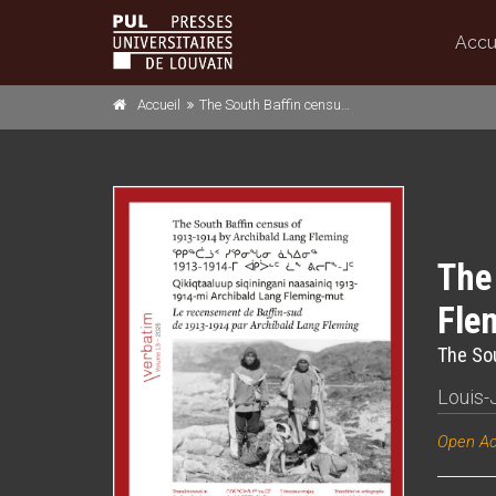
Accu
Accueil
The South Baffin census of 1913-1914 by Archibald Lang Fleming
The
Fle
The Sou
Louis-
Open A