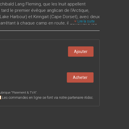
chibald Lang Fleming, que les Inuit appellent
tard le premier évêque anglican de l'Arctique,
 (Lake Harbour) et Kinngait (Cape Dorset), avec deux
Lire la suite
. S’arrêtant à chaque camp en route, il dénombre les
artiennent. Fleming note aussi le nom et le sexe de
e 1914, il complète son recensement en y ajoutant
 de Blacklead Island (Uummannarjuaq). Dans ce
recensement, on trouvera celui-ci in extenso,
Ajouter
frer l’épellation de Fleming. Le document se
leming à Kimmirut au début du 20e siècle, ainsi
Acheter
ubrique "
Paiement & TVA
".
Les commandes en ligne se font via notre partenaire i6doc.