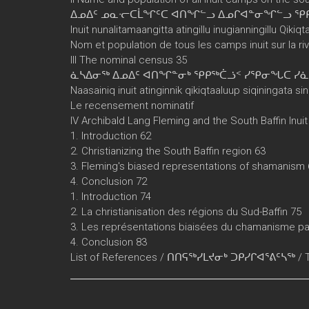
ᐃᓄᐃᑦ ᓄᓇᓞᑕᒫᖏᑦᑕ ᐊᑎᖏᓪᓗ ᐃᓄᒋᐊᓐᓂᖏᓪᓗ ᕿ
Inuit nunalitamaangitta atingillu inugianningillu Qikiq
Nom et population de tous les camps inuit sur la riv
III The nominal census 35
ᓈᓴᐃᓂᖅ ᐃᓄᐃᑦ ᐊᑎᖏᓐᓂᒃ ᕿᑭᖅᑖᓘᑉ ᓯᕿᓂᖓᑕ ᓯ
Naasainiq inuit atinginnik qikiqtaaluup siqiningata si
Le recensement nominatif
IV Archibald Lang Fleming and the South Baffin Inuit
1. Introduction 62
2. Christianizing the South Baffin region 63
3. Fleming's biased representations of shamanism 
4. Conclusion 72
1. Introduction 74
2. La christianisation des régions du Sud-Baffin 75
3. Les représentations biaisées du chamanisme pa
4. Conclusion 83
List of References / ᑎᑎᕋᖅᓯᒪᔪᓂᒃ ᑐᑭᓯᒋᐊᕐᕕᑦᓴᖅ / Titir