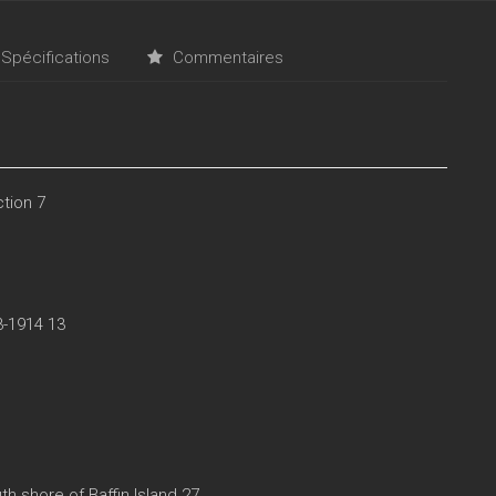
Spécifications
Commentaires
ction 7
3-1914 13
th shore of Baffin Island 27