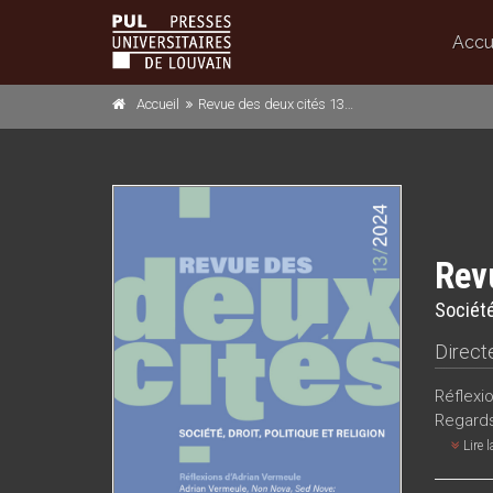
Accu
Accueil
Revue des deux cités 13/2024
Rev
Société,
Directe
Réflexi
Regards 
Lire l