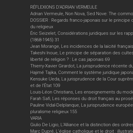
RÉFLEXIONS D'ADRIAN VERMEULE
Adrian Vermeule, Non Nova, Sed Nove: The common 
DOSSIER : Regards franco-japonais sur le principe d
du religieux
Éric Seizelet, Considérations juridiques sur les rapp
(1868-1945) 31
Jean Morange, Les incidences de la laïcité française 
Takeshi Inoue, Le principe de séparation des cultes
liberté de religion ? : Le cas japonais 69
Thierry-Xavier Girardot, La jurisprudence récente du C
Hajimé Tajika, Comment le système juridique japonais
Kensuke Ueda, La jurisprudence de la Cour suprême 
et de l’État 109
Louis-Léon Christians, Les enseignements du modèle
Farah Safi, Les réponses du droit français au prosé
Pauline Vidal-Delplanque, La jurisprudence européen
pluralisme religieux 155
VARIA
Giulio De Ligio, L’Alliance et la distinction des ordr
Marc Dupré, L’église catholique et le droit : illustra