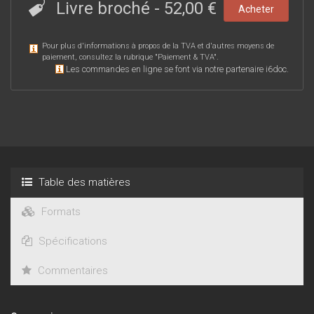
Livre broché
-
52,00 €
Acheter
Pour plus d'informations à propos de la TVA et d'autres moyens de
paiement, consultez la rubrique "
Paiement & TVA
".
Les commandes en ligne se font via notre partenaire i6doc.
Table des matières
Formats
Spécifications
Commentaires