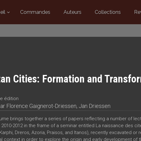
eil
Commandes
Auteurs
Collections
Re
tan Cities: Formation and Transfo
e édition
par
Florence Gaignerot-Driessen
,
Jan Driessen
lume brings together a series of papers reflecting a number of lect
 2010-2012 in the frame of a seminar entitled La naissance des cité
 Karphi, Dreros, Azoria, Praisos, and Itanos), recently excavated or
al context in order to explore the origin and early development of t