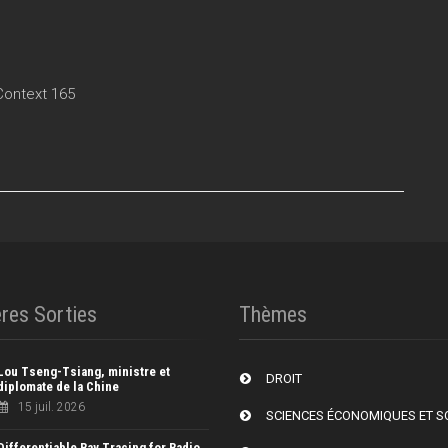
 Context 165
res Sorties
Thèmes
Lou Tseng-Tsiang, ministre et
DROIT
diplomate de la Chine
15 juil. 2026
SCIENCES ÉCONOMIQUES ET S
Differentiable Ray Tracing for Radio