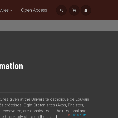
vues
Open Access
rmation
ures given at the Université catholique de Louvain
s crétoises. Eight Cretan sites (Axos, Phaistos,
 re-excavated, are considered in their regional and
Lire la suite
he Greek city-state on the island.