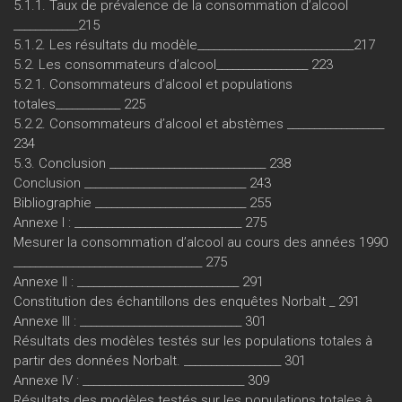
5.1.1. Taux de prévalence de la consommation d’alcool
____________215
5.1.2. Les résultats du modèle_____________________________217
5.2. Les consommateurs d’alcool_________________ 223
5.2.1. Consommateurs d’alcool et populations
totales____________ 225
5.2.2. Consommateurs d’alcool et abstèmes __________________
234
5.3. Conclusion _____________________________ 238
Conclusion ______________________________ 243
Bibliographie ____________________________ 255
Annexe I : _______________________________ 275
Mesurer la consommation d’alcool au cours des années 1990
___________________________________ 275
Annexe II : ______________________________ 291
Constitution des échantillons des enquêtes Norbalt _ 291
Annexe III : ______________________________ 301
Résultats des modèles testés sur les populations totales à
partir des données Norbalt. __________________ 301
Annexe IV : ______________________________ 309
Résultats des modèles testés sur les populations totales à