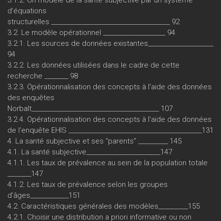
3.1.2. Un modèle de la santé subjective par un système
d’équations
structurelles ________________________________________ 92
3.2. Le modèle opérationnel _____________________ 94
3.2.1. Les sources de données existantes______________________
94
3.2.2. Les données utilisées dans le cadre de cette
recherche ________ 98
3.2.3. Opérationnalisation des concepts à l’aide des données
des enquêtes
Norbalt___________________________________________ 107
3.2.4. Opérationnalisation des concepts à l’aide des données
de l’enquête EHIS _____________________________________________131
4. La santé subjective et ses “parents” __________ 145
4.1. La santé subjective_________________________147
4.1.1. Les taux de prévalence au sein de la population totale
________147
4.1.2. Les taux de prévalence selon les groupes
d’âges_____________151
4.2. Caractéristiques générales des modèles__________155
4.2.1. Choisir une distribution a priori informative ou non