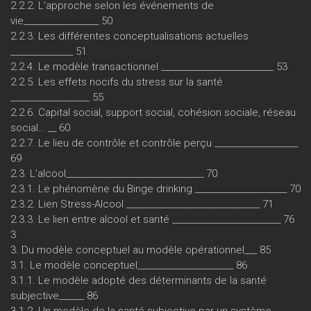
2.2.2. L’approche selon les événements de
vie__________________ 50
2.2.3. Les différentes conceptualisations actuelles
_______________ 51
2.2.4. Le modèle transactionnel ___________________________ 53
2.2.5. Les effets nocifs du stress sur la santé
___________________ 55
2.2.6. Capital social, support social, cohésion sociale, réseau
social… __ 60
2.2.7. Le lieu de contrôle et contrôle perçu ____________________
69
2.3. L’alcool_________________________________ 70
2.3.1. Le phénomène du Binge drinking ______________________ 70
2.3.2. Lien Stress-Alcool ________________________________ 71
2.3.3. Le lien entre alcool et santé __________________________ 76
3
3. Du modèle conceptuel au modèle opérationnel___ 85
3.1. Le modèle conceptuel_______________________ 86
3.1.1. Le modèle adopté des déterminants de la santé
subjective______ 86