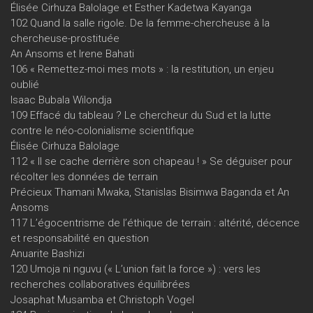
Élisée Cirhuza Balolage et Esther Kadetwa Kayanga
102 Quand la salle rigole. De la femme-chercheuse à la
chercheuse-prostituée
An Ansoms et Irene Bahati
106 « Remettez-moi mes mots » : la restitution, un enjeu
oublié
Isaac Bubala Wilondja
109 Effacé du tableau ? Le chercheur du Sud et la lutte
contre le néo-colonialisme scientifique
Élisée Cirhuza Balolage
112 « Il se cache derrière son chapeau ! » Se déguiser pour
récolter les données de terrain
Précieux Thamani Mwaka, Stanislas Bisimwa Baganda et An
Ansoms
117 L’égocentrisme de l’éthique de terrain : altérité, décence
et responsabilité en question
Anuarite Bashizi
120 Umoja ni nguvu (« L’union fait la force ») : vers les
recherches collaboratives équilibrées
Josaphat Musamba et Christoph Vogel