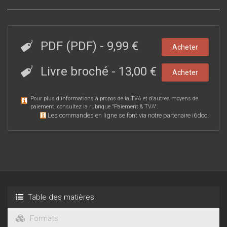
PDF (PDF)
-
9,99 €
Acheter
Livre broché
-
13,00 €
Acheter
Pour plus d'informations à propos de la TVA et d'autres moyens de
paiement, consultez la rubrique "
Paiement & TVA
".
Les commandes en ligne se font via notre partenaire i6doc.
Table des matières
Formats