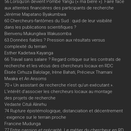
56 Lorsqu’on devient Pombe Yangu (« ma bière »). Faire face
aux attentes financières des participants de recherche
Jérémie Mapatano Byakumbwa
60 Chercheurs-fantômes du Sud : quid de leur visibilité
dans les publications scientifiques ?
Bienvenu Mukungilwa Wakusomba
63 Données fiables ? Pression aux résultats versus
complexité du terrain
Esther Kadetwa Kayanga
66 Travail sans salaire ? Regard critique sur les contrats de
recherche et les vécus des chercheurs locaux en RDC
Élisée Cirhuza Balolage, Irène Bahati, Précieux Thamani
Mwaka et An Ansoms
70 « Un assistant de recherche n’est qu’un exécutant ».
L’intérêt d’associer les chercheurs locaux au montage
des projets de recherche
Vedaste Cituli Alinirhu
74 Rupture épistémologique, distanciation et décentrement
: exigence sur le terrain proche
Francine Mudunga
77 Entre passion et précarité. Le métier du chercheur en RD