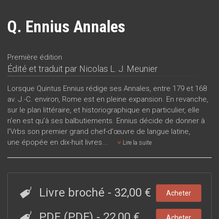
Q. Ennius Annales
Première édition
Édité et traduit par
Nicolas L. J. Meunier
Lorsque Quintus Ennius rédige ses Annales, entre 179 et 168
av. J.-C. environ, Rome est en pleine expansion. En revanche,
sur le plan littéraire, et historiographique en particulier, elle
n'en est qu’à ses balbutiements. Ennius décide de donner à
l’Vrbs son premier grand chef-d’œuvre de langue latine,
une épopée en dix-huit livres...
Lire la suite
Livre broché
-
32,00 €
Acheter
PDF (PDF)
-
22,00 €
Acheter