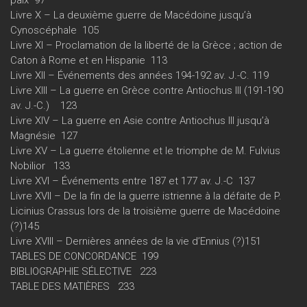
Livre X – La deuxième guerre de Macédoine jusqu’à
Cynoscéphale 105
Livre XI – Proclamation de la liberté de la Grèce ; action de
Caton à Rome et en Hispanie 113
Livre XII – Événements des années 194-192 av. J.-C. 119
Livre XIII – La guerre en Grèce contre Antiochus III (191-190
av. J.-C.) 123
Livre XIV – La guerre en Asie contre Antiochus III jusqu’à
Magnésie 127
Livre XV – La guerre étolienne et le triomphe de M. Fulvius
Nobilior 133
Livre XVI – Événements entre 187 et 177 av. J.-C 137
Livre XVII – De la fin de la guerre istrienne à la défaite de P.
Licinius Crassus lors de la troisième guerre de Macédoine
(?)145
Livre XVIII – Dernières années de la vie d’Ennius (?)151
TABLES DE CONCORDANCE 199
BIBLIOGRAPHIE SÉLECTIVE 223
TABLE DES MATIÈRES 233