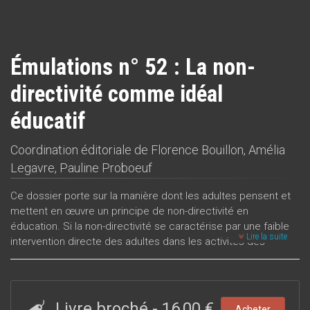
Émulations n° 52 : La non-
directivité comme idéal
éducatif
Coordination éditoriale de
Florence Bouillon
,
Amélia
Legavre
,
Pauline Proboeuf
Ce dossier porte sur la manière dont les adultes pensent et
mettent en œuvre un principe de non-directivité en
éducation. Si la non-directivité se caractérise par une faible
Lire la suite
intervention directe des adultes dans les activités des
enfants, et par une aspiration à l'expression singulière de
l’enfant, elle recouvre des pratiques et des normes
axiologiques plurielles. L’article qui ouvre ce dossier revient
sur les diverses affiliations théoriques et normatives de la
Livre broché
-
16,00 €
Acheter