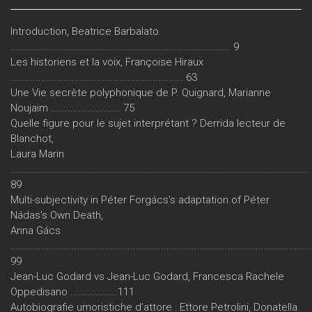
Introduction, Beatrice Barbalato
............................................................................... 9
Les historiens et la voix, Françoise Hiraux
.............................................................. 63
Une Vie secrète polyphonique de P. Quignard, Marianne
Noujaim ......................... 75
Quelle figure pour le sujet interprétant ? Derrida lecteur de
Blanchot,
Laura Marin
...........................................................................................................
89
Multi-subjectivity in Péter Forgács's adaptation of Péter
Nádas’s Own Death,
Anna Gács
............................................................................................................
99
Jean-Luc Godard vs Jean-Luc Godard, Francesca Rachele
Oppedisano .................111
Autobiografie umoristiche d’attore : Ettore Petrolini, Donatella