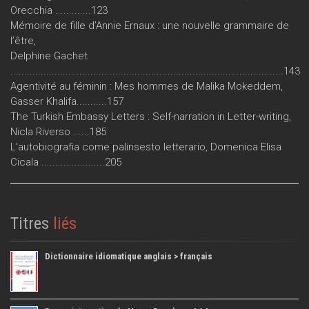
Orecchia .............123
Mémoire de fille d’Annie Ernaux : une nouvelle grammaire de
l’être,
Delphine Gachet
...................................................................................................143
Agentivité au féminin : Mes hommes de Malika Mokeddem,
Gasser Khalifa...........157
The Turkish Embassy Letters : Self-narration in Letter-writing,
Nicla Riverso ......185
L’autobiografia come palinsesto letterario, Domenica Elisa
Cicala .......................205
Titres
liés
Dictionnaire idiomatique anglais > français