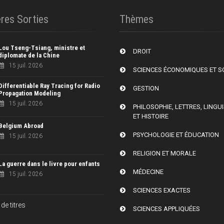
res Sorties
Thèmes
Lou Tseng-Tsiang, ministre et
DROIT
diplomate de la Chine
15 juil. 2026
SCIENCES ÉCONOMIQUES ET S
Differentiable Ray Tracing for Radio
GESTION
Propagation Modeling
15 juil. 2026
PHILOSOPHIE, LETTRES, LINGU
ET HISTOIRE
Belgium Abroad
PSYCHOLOGIE ET ÉDUCATION
15 juil. 2026
RELIGION ET MORALE
La guerre dans le livre pour enfants
MÉDECINE
15 juil. 2026
SCIENCES EXACTES
de titres
SCIENCES APPLIQUÉES