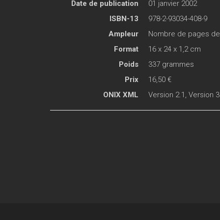
Date de publication
01 janvier 2002
ISBN-13
978-2-93034-408-9
Ampleur
Nombre de pages de c
Format
16 x 24 x 1,2 cm
Poids
337 grammes
Prix
16,50 €
ONIX XML
Version 2.1
,
Version 3