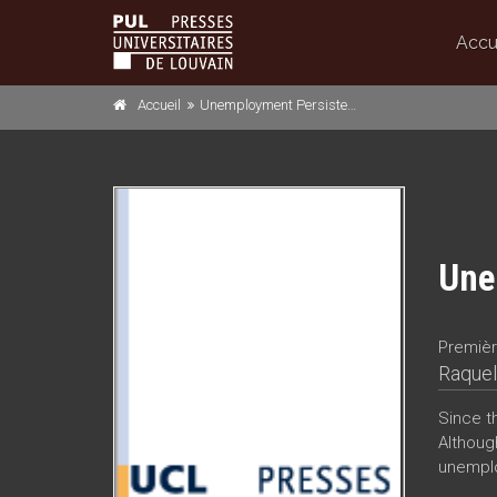
Accu
Accueil
Unemployment Persistence and Mismatch
Une
Premièr
Raquel
Since t
Although
unempl