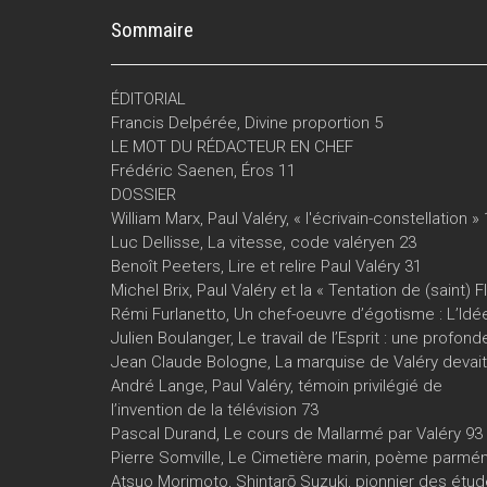
Sommaire
ÉDITORIAL
Francis Delpérée, Divine proportion 5
LE MOT DU RÉDACTEUR EN CHEF
Frédéric Saenen, Éros 11
DOSSIER
William Marx, Paul Valéry, « l'écrivain-constellation »
Luc Dellisse, La vitesse, code valéryen 23
Benoît Peeters, Lire et relire Paul Valéry 31
Michel Brix, Paul Valéry et la « Tentation de (saint) F
Rémi Furlanetto, Un chef-oeuvre d’égotisme : L’Idée
Julien Boulanger, Le travail de l’Esprit : une profo
Jean Claude Bologne, La marquise de Valéry devait 
André Lange, Paul Valéry, témoin privilégié de
l’invention de la télévision 73
Pascal Durand, Le cours de Mallarmé par Valéry 93
Pierre Somville, Le Cimetière marin, poème parmén
Atsuo Morimoto, Shintarō Suzuki, pionnier des ét