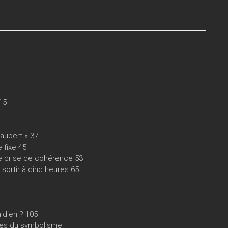
 15
laubert » 37
 fixe 45
nde crise de cohérence 53
sortir à cinq heures 65
idien ? 105
udes du symbolisme