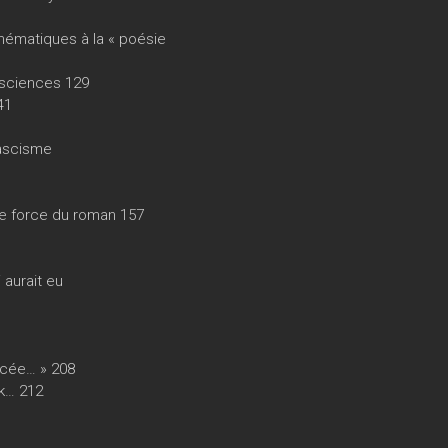
hématiques à la « poésie
osciences 129
41
fascisme
le force du roman 157
 aurait eu
encée… » 208
ck… 212