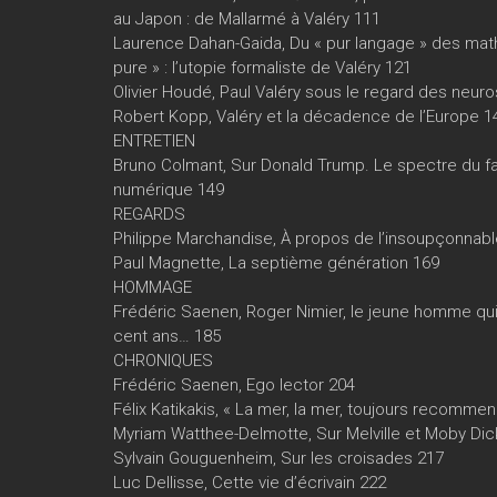
au Japon : de Mallarmé à Valéry 111
Laurence Dahan-Gaida, Du « pur langage » des mat
pure » : l’utopie formaliste de Valéry 121
Olivier Houdé, Paul Valéry sous le regard des neur
Robert Kopp, Valéry et la décadence de l’Europe 1
ENTRETIEN
Bruno Colmant, Sur Donald Trump. Le spectre du 
numérique 149
REGARDS
Philippe Marchandise, À propos de l’insoupçonnab
Paul Magnette, La septième génération 169
HOMMAGE
Frédéric Saenen, Roger Nimier, le jeune homme qui
cent ans… 185
CHRONIQUES
Frédéric Saenen, Ego lector 204
Félix Katikakis, « La mer, la mer, toujours recomm
Myriam Watthee-Delmotte, Sur Melville et Moby Di
Sylvain Gouguenheim, Sur les croisades 217
Luc Dellisse, Cette vie d’écrivain 222