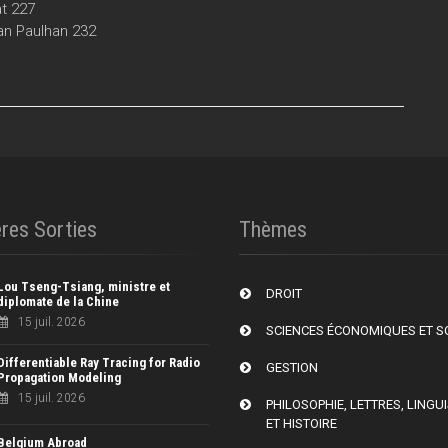
at 227
an Paulhan 232
res Sorties
Thèmes
Lou Tseng-Tsiang, ministre et
DROIT
diplomate de la Chine
15 juil. 2026
SCIENCES ÉCONOMIQUES ET S
Differentiable Ray Tracing for Radio
GESTION
Propagation Modeling
15 juil. 2026
PHILOSOPHIE, LETTRES, LINGU
ET HISTOIRE
Belgium Abroad