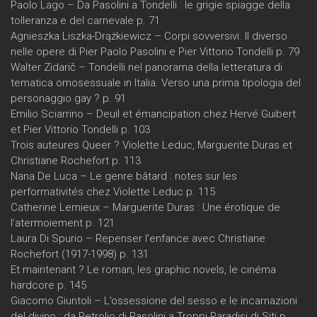
Paolo Lago – Da Pasolini a Tondelli : le grigie spiagge della
tolleranza e del carnevale p. 71
Agnieszka Liszka-Drążkiewicz – Corpi sovversivi. Il diverso
nelle opere di Pier Paolo Pasolini e Pier Vittorio Tondelli p. 79
Walter Zidarič – Tondelli nel panorama della letteratura di
tematica omosessuale in Italia. Verso una prima tipologia del
personaggio gay ? p. 91
Emilio Sciarrino – Deuil et émancipation chez Hervé Guibert
et Pier Vittorio Tondelli p. 103
Trois auteures Queer ? Violette Leduc, Marguerite Duras et
Christiane Rochefort p. 113
Nana De Luca – Le genre bâtard : notes sur les
performativités chez Violette Leduc p. 115
Catherine Lemieux – Marguerite Duras : Une érotique de
l’atermoiement p. 121
Laura Di Spurio – Repenser l’enfance avec Christiane
Rochefort (1917-1998) p. 131
Et maintenant ? Le roman, les graphic novels, le cinéma
hardcore p. 145
Giacomo Giuntoli – L’ossessione del sesso e le incarnazioni
del divino : da Petrolio di Pasolini a Troppi Paradisi di Siti p.