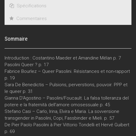
Spécifications
Commentaires
Sommaire
Introduction : Costantino Maeder et Amandine Mélan p. 7
Pasolini Queer ? p. 17
Fabrice Bourlez – Queer Pasolini. Résistances et non-rapport
p. 19
Sara De Benedictis – Pulsions, perverstions, pouvoir. PPP et
le queer p. 31
Gianna D'Agostino – Pasolini/Foucault. La falsa tolleranza del
potere e la fraternità dell'amore omosessuale p. 45
Stefano Casi – Carlo, Irina, Elvira e Maria. La sovversione
transgender in Pasolini, Copi, Fassbinder e Mieli. p. 57
De Pier Paolo Pasolini à Pier Vittorio Tondelli et Hervé Guibert
p. 69