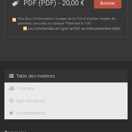
PDF (PDF)
-
20,00 €
Acheter
Pour plus d'informations à propos de la TVA et d'autres moyens de
paiement, consultez la rubrique "
Paiement & TVA
".
Les commandes en ligne se font via notre partenaire i6doc.
Table des matières
Formats
Spécifications
Commentaires