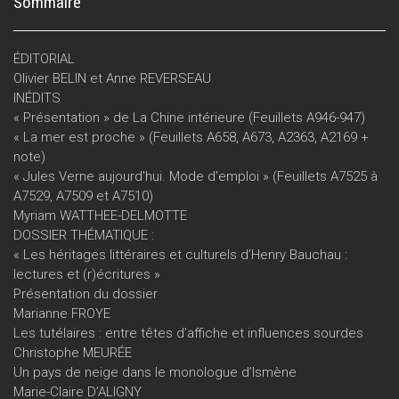
Sommaire
ÉDITORIAL
Olivier BELIN et Anne REVERSEAU
INÉDITS
« Présentation » de La Chine intérieure (Feuillets A946-947)
« La mer est proche » (Feuillets A658, A673, A2363, A2169 +
note)
« Jules Verne aujourd'hui. Mode d’emploi » (Feuillets A7525 à
A7529, A7509 et A7510)
Myriam WATTHEE-DELMOTTE
DOSSIER THÉMATIQUE :
« Les héritages littéraires et culturels d’Henry Bauchau :
lectures et (r)écritures »
Présentation du dossier
Marianne FROYE
Les tutélaires : entre têtes d’affiche et influences sourdes
Christophe MEURÉE
Un pays de neige dans le monologue d’Ismène
Marie-Claire D’ALIGNY