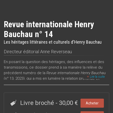
Revue internationale Henry
Bauchau n° 14
Les héritages littéraires et culturels d'Henry Bauchau
Directeur éditorial
Anne Reverseau
En posant la question des héritages, des influences et des
transmissions, ce dossier prend à sa manière la relève du
précédent numéro de la
Revue internationale Henry Bauchau
Lire la suite
(n° 13, 2023), qui a mis en lumière la relation profonde et
féconde entretenue par l'écrivain avec les images : images
peintes, photographiées, recueillies, décrites, racontées ou
rêvées. Au Bauchau spectateur, confectionneur ou
collectionneur d’images succède ainsi un Bauchau lecteur,
Livre broché
-
30,00 €
Acheter
dévoreur ou amateur de livres – mais tous deux pris dans
une même dynamique créatrice.