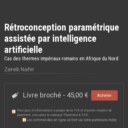
Rétroconception paramétrique
assistée par intelligence
artificielle
Cas des thermes impériaux romains en Afrique du Nord
Zaineb Naifer
Livre broché
-
45,00 €
Acheter
Pour plus d'informations à propos de la TVA et d'autres moyens de
paiement, consultez la rubrique "
Paiement & TVA
".
Les commandes en ligne se font via notre partenaire i6doc.