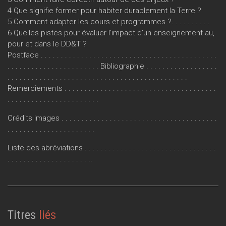
mique ?
4 Que signifie former pour habiter durablement la Terre ?
Rédigé par trois conseillères pédagogiques du Louvain
5 Comment adapter les cours et programmes ?. . . . . . . . . .
Learning Lab, ce cahier est donc le fruit d’un travail de terrain
6 Quelles pistes pour évaluer l’impact d’un enseignement au,
qui se poursuit aujourd’hui, notamment autour d’une
pour et dans le DD&T ?
communauté de pratique sur la thématique.
Postface . . . . . . . . . . . . . . . . . . . . . . . . . . . . . . . . . . . . . . . . . . . .
. . . . . . . . . . . . . . . . . . . . . . . Bibliographie . . . . . . . . . . . . . . . . . .
. . . . . . . . . . . . . . . . . . . . . . . . . . . . . . . . . . . . . . . . . . . . .
Remerciements . . . . . . . . . . . . . . . . . . . . . . . . . . . . . . . . . . . . . .
. . . . . . . . . . . . . . . . . . . . . . .
Crédits images . . . . . . . . . . . . . . . . . . . . . . . . . . . . . . . . . . . . . . .
. . . . . . . . . . . . . . . . . . . . . .
Liste des abréviations . . . . . . . . . . . . . . . . . . . . . . . . . . . . . . . . .
. . . . . . . . . . . . . . . . . . . . ..
Titres
liés