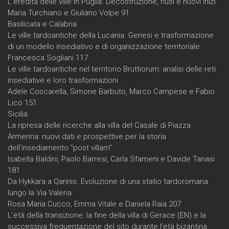
L'eredità delle ville in Puglia. Decostruzione, riusi e nuovi inizi
Maria Turchiano e Giuliano Volpe 91
Basilicata e Calabria
Le ville tardoantiche della Lucania. Genesi e trasformazione
di un modello insediativo e di organizzazione territoriale
Francesca Sogliani 117
Le ville tardoantiche nel territorio Bruttiorum: analisi delle reti
insediative e loro trasformazioni
Adele Coscarella, Simone Barbuto, Marco Campese e Fabio
Lico 151
Sicilia
La ripresa delle ricerche alla villa del Casale di Piazza
Armerina: nuovi dati e prospettive per la storia
dell'insediamento "post villam"
Isabella Baldini, Paolo Barresi, Carla Sfameni e Davide Tanasi
181
Da Hykkara a Qarinis. Evoluzione di una statio tardoromana
lungo la Via Valeria
Rosa Maria Cucco, Emma Vitale e Daniela Raia 207
L’età della transizione: la fine della villa di Gerace (EN) e la
successiva frequentazione del sito durante l’età bizantina