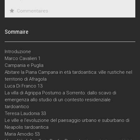
tradizione di studi ha fornito quadri d’insieme, gli elementi
nuovi o le riletture del fenomeno proposti in questa sede
Commentaires
confermano come un approccio globale allo studio delle ville
romane sia necessario e possa apportare nuovi elementi di
conoscenza anche per le ricerche storicoarcheologiche tra
Sommaire
tarda Antichità e Medioevo.
Introduzione
Marco Cavalieri 1
Campania e Puglia
Abitare la Piana Campana in età tardoantica: ville rustiche nel
territorio di Afragola
Luca Di Franco 13
La villa di Agrippa Postumo a Sorrento: dallo scavo di
emergenza allo studio di un contesto residenziale
tardoantico
Teresa Laudonia 33
Le ville e l'evoluzione del paesaggio urbano e suburbano di
Neapolis tardoantica
Maria Amodio 53