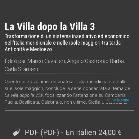
La Villa dopo la Villa 3
Trasformazione di un sistema insediativo ed economico
nell'Italia meridionale e nelle isole maggiori tra tarda
Antichità e Medioevo
Édité par
Marco Cavalieri
,
Angelo Castrorao Barba
,
Carla Sfameni
Questo terzo volume, dedicato all'Italia meridionale ed alle
sue isole maggiori, conclude la serie consacrata al tema de
La villa dopo la villa
, focalizzando l’attenzione su Campania,
Lire la suite
Puglia, Basilicata, Calabria e, non ultime, Sicilia e Sardegna.
L’opera mira a presentare, aggiornare e discutere lo stato
delle conoscenze sulle ville tardoantiche (IV-VII secolo d.C.)
nelle regioni sopra indicate, al fine di verificare la "tenuta" dei
modelli interpretativi del fenomeno dell’occupazione delle
PDF (PDF)
- En italien
24,00 €
ville durante la tarda Antichità e delle successive fasi di riuso