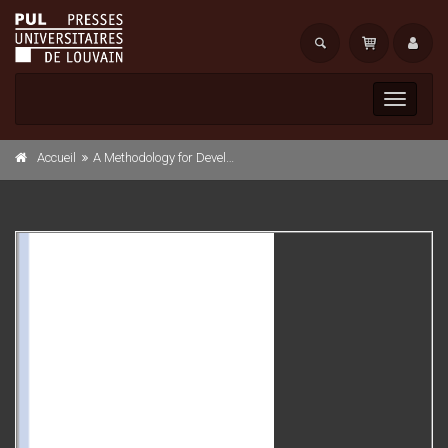
Toggle
navigati
Accueil
A Methodology for Developing Multimodal User Interfaces of Information Systems