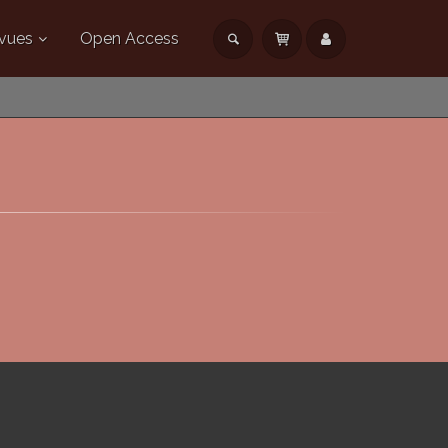
vues
Open Access