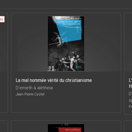
au
La mal nommée vérité du christianisme
L
H
D'emeth à alètheia
D
Jean-Pierre Castel
s
F