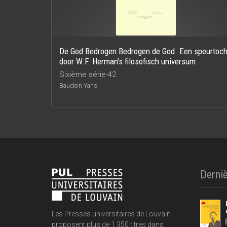
De God Bedrogen Bedrogen de God. Een speurtoch
door W.F. Herman’s filosofisch universum
Sixième série-42
Baudoin Yans
Derniè
Les Presses universitaires de Louvain
proposent plus de 1 350 titres dans