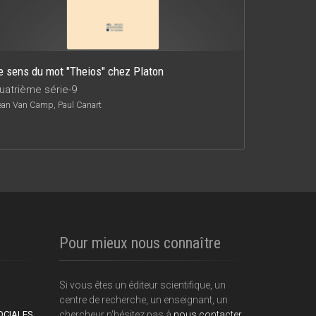
e sens du mot "Theios" chez Platon
uatrième série-9
ean Van Camp, Paul Canart
Pour mieux nous connaître
Si vous êtes un éditeur scientifique, un
centre de recherche, un enseignant, un
OCIALES
chercheur n'hésitez pas à
nous contacter