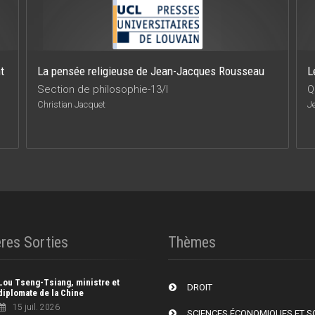
t
La pensée religieuse de Jean-Jacques Rousseau
L
Section de philosophie-13/I
Q
Christian Jacquet
J
res Sorties
Thèmes
Lou Tseng-Tsiang, ministre et
DROIT
diplomate de la Chine
15 juil. 2026
SCIENCES ÉCONOMIQUES ET S