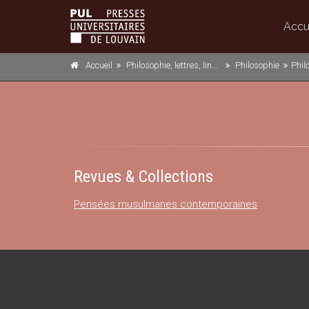
Accu
Accueil
Philosophie, lettres, linguistique et histoire
Philosophie
Phil
Revues & Collections
Pensées musulmanes contemporaines