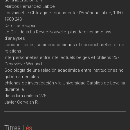
de la liberación 219
Marcos Fernández Labbé
Louvain et le Chili: agir et documenter l’Amérique latine, 1950-
1980 243
Caroline Sappia
Le Chili dans La Revue Nouvelle: plus de cinquante ans
d’analyses
sociopolitiques, socioéconomiques et socioculturelles et de
relations
interpersonnelles entre intellectuels belges et chiliens 257
Geneviève Warland
Sociología de una relación académica entre instituciones no
gubernamentales
chilenas de investigación y la Universidad Católica de Lovaina
durante la
dictadura chilena 275
Javier Corvalán R.
Titres
liés