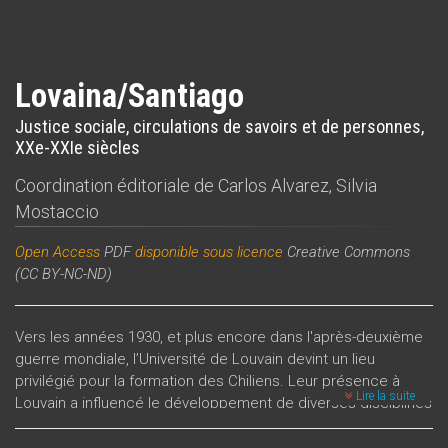
Lovaina/Santiago
Justice sociale, circulations de savoirs et de personnes,
XXe-XXIe siècles
Coordination éditoriale de
Carlos Alvarez
,
Silvia
Mostaccio
Open Access
PDF
disponible
sous licence
Creative Commons
(CC BY-NC-ND)
Vers les années 1930, et plus encore dans l'après-deuxième
guerre mondiale, l’Université de Louvain devint un lieu
privilégié pour la formation des Chiliens. Leur présence à
Lire la suite
Louvain a influencé le développement de diverses disciplines
telles que la théologie, la sociologie, l’économie et la
pédagogie. Depuis l’installation à Louvain-la-Neuve (1972) et