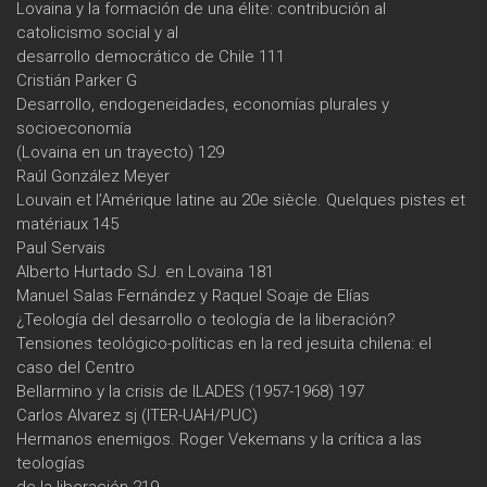
Lovaina y la formación de una élite: contribución al
catolicismo social y al
desarrollo democrático de Chile 111
Cristián Parker G
Desarrollo, endogeneidades, economías plurales y
socioeconomía
(Lovaina en un trayecto) 129
Raúl González Meyer
Louvain et l’Amérique latine au 20e siècle. Quelques pistes et
matériaux 145
Paul Servais
Alberto Hurtado SJ. en Lovaina 181
Manuel Salas Fernández y Raquel Soaje de Elías
¿Teología del desarrollo o teología de la liberación?
Tensiones teológico-políticas en la red jesuita chilena: el
caso del Centro
Bellarmino y la crisis de ILADES (1957-1968) 197
Carlos Alvarez sj (ITER-UAH/PUC)
Hermanos enemigos. Roger Vekemans y la crítica a las
teologías