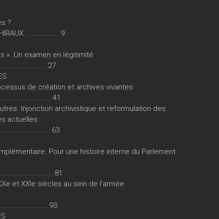
es ?
X ................. 9
es ». Un examen en légitimité
....................... 27
ES
ocessus de création et archives vivantes
..................... 41
res. Injonction archivistique et reformulation des
es actuelles
....................... 63
lémentaire. Pour une histoire interne du Parlement
........................ 81
Xe et XXIe siècles au sein de l’armée
....................... 93
NS