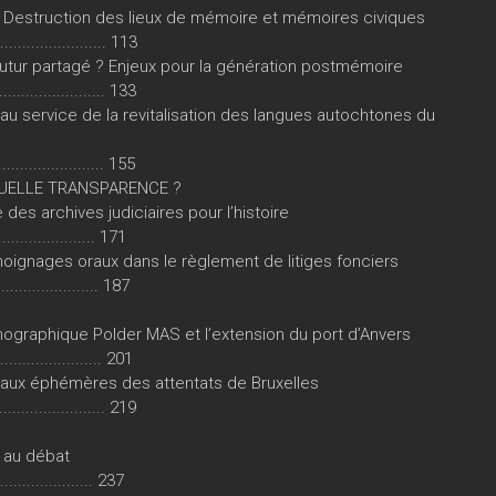
. Destruction des lieux de mémoire et mémoires civiques
.................. 113
futur partagé ? Enjeux pour la génération postmémoire
..................... 133
 au service de la revitalisation des langues autochtones du
...................... 155
QUELLE TRANSPARENCE ?
e des archives judiciaires pour l’histoire
................... 171
émoignages oraux dans le règlement de litiges fonciers
...................... 187
thnographique Polder MAS et l’extension du port d’Anvers
...................... 201
iaux éphémères des attentats de Bruxelles
................. 219
n au débat
.................... 237