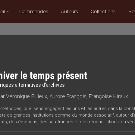
eil
Commandes
Auteurs
Collections
Re
hiver le temps présent
riques alternatives d'archives
par
Véronique Fillieux
,
Aurore François
,
Françoise Hiraux
 méthodes, quel sens engagent les uns et les autres dans la constru
jets de grandes institutions comme du monde associatif, autour d’a
vants, des émotions, des souffrances et des réconciliations, du vé