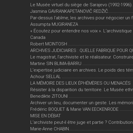
Le Musée virtuel du siège de Sarajevo (1992-1996)
Jasmina GAVRANKAPETANOVIČ REDŽIČ...........................
Par-dessus l’abîme, les archives pour négocier un 
Assumpta MUGIRANEZA ................................................
« Écoutez pour entendre nos voix ». L’archivistique
Canada
Robert MCINTOSH ........................................................
ARCHIVES JUDICIAIRES : QUELLE FABRIQUE POUR 
Le magistrat, l’archiviste et le réalisateur. Construir
Martine SIN BLIMA-BARRU .............................................
L’expertise judiciaire en archives. Le poids des t
Achour SELLAL ............................................................
LA MÉMOIRE DES LIEUX ÉPHÉMÈRES OU MENACÉS
Résister à la disparition du territoire. Le Musée e
Benedikte ZITOUNI .......................................................
Archiver un lieu, documenter un geste. Les mémor
Frédéric BOQUET & Marie VAN EECKENRODE ..................
MISE EN DÉBAT
L’archiviste peut-il être juge et partie ? Contributio
Marie-Anne CHABIN.......................................................