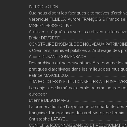
INTRODUCTION
Que nous disent les fabriques alternatives d'archiv
Véronique FILLIEUX, Aurore FRANÇOIS & Françoise HIRAU
MISE EN PERSPECTIVE
Archives « régulières » versus archives « alternativ
Didier DEVRIESE ...........................................................
CONSTRUIRE ENSEMBLE DE NOUVEAUX PATRIMOIN
« Créations, semis et palabres ». Archivage des pr
Anouk DUNANT GONZENBACH ........................................
Des archives qui ne peuvent pas être comme les aut
pratiques d’archivage dans les milieux des musiqu
Patrice MARCILLOUX .....................................................
TRAJECTOIRES INSTITUTIONNELLES ALTERNATIVES
Les enjeux de la mémoire orale comme source comp
européen
Étienne DESCHAMPS .....................................................
La préservation de l’expérience combattante des X
française. L’importance des archivistes de terrain
Christophe LAFAYE .......................................................
CONFLITS, RECONNAISSANCES ET RÉCONCILIATIO