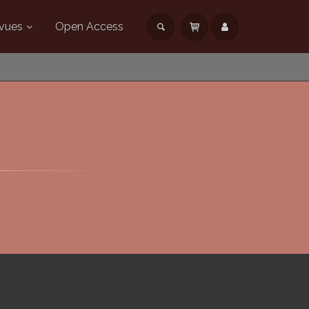
vues
Open Access