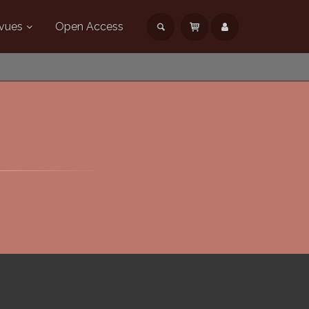
vues
Open Access