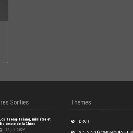
res Sorties
Thèmes
Lou Tseng-Tsiang, ministre et
DROIT
diplomate de la Chine
15 juil. 2026
SCIENCES ÉCONOMIQUES ET S