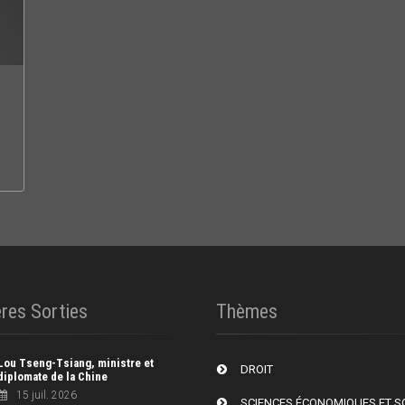
res Sorties
Thèmes
Lou Tseng-Tsiang, ministre et
DROIT
diplomate de la Chine
15 juil. 2026
SCIENCES ÉCONOMIQUES ET S