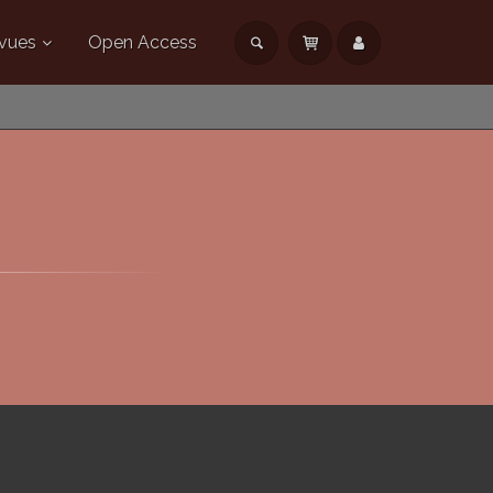
vues
Open Access