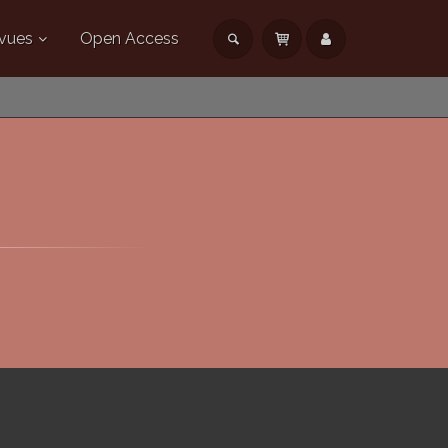
vues
Open Access