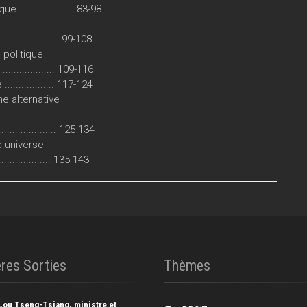
................... 83-98
.................... 99-108
 politique
................. 109-116
.............. 117-124
e alternative
..................... 125-134
 universel
.................... 135-143
res Sorties
Thèmes
Lou Tseng-Tsiang, ministre et