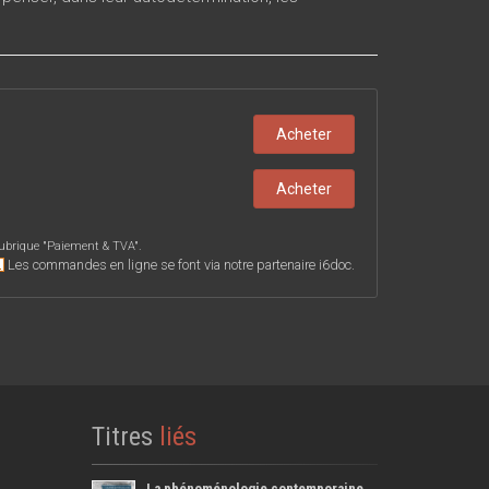
Acheter
Acheter
ubrique "
Paiement & TVA
".
Les commandes en ligne se font via notre partenaire i6doc.
Titres
liés
La phénoménologie contemporaine