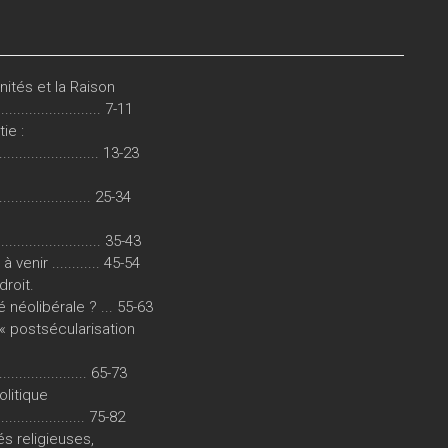
ités et la Raison
........................ 7-11
ie :
....................... 13-23
.................... 25-34
................... 35-43
enir ............ 45-54
droit.
néolibérale ? ... 55-63
« postsécularisation
....................... 65-73
olitique
...................... 75-82
s religieuses,