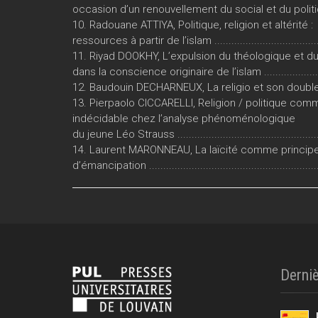
occasion d’un renouvellement du social et du politique .
10. Radouane ATTIYA, Politique, religion et altérité :
ressources à partir de l’islam ......................................
11. Riyad DOOKHY, L’expulsion du théologique et du
dans la conscience originaire de l’islam ......................
12. Baudouin DECHARNEUX, La religio et son double ....
13. Pierpaolo CICCARELLI, Religion / politique comm
indécidable chez l’analyse phénoménologique
du jeune Léo Strauss .................................................
14. Laurent MARONNEAU, La laïcité comme principe
d’émancipation ..........................................................
Derniè