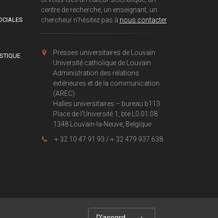
centre de recherche, un enseignant, un
OCIALES
chercheur n'hésitez pas à
nous contacter
Presses universitaires de Louvain
ISTIQUE
Université catholique de Louvain
Administration des relations
extérieures et de la communication
(AREC)
Halles universitaires – bureau b113
Place de l'Université 1, bte L0.01.08
1348 Louvain-la-Neuve, Belgique
+ 32 10 47 91 93 / + 32 479 937 638
D'accord