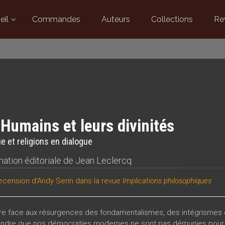
eil
Commandes
Auteurs
Collections
Re
Humains et leurs divinités
ue et religions en dialogue
nation éditoriale de
Jean Leclercq
ecension
d'Andy Serin dans la revue
Implications philosophiques
ire face aux résurgences des fondamentalismes, des intégrismes et
dre que nos démocraties modernes ne sont pas démunies pour pe