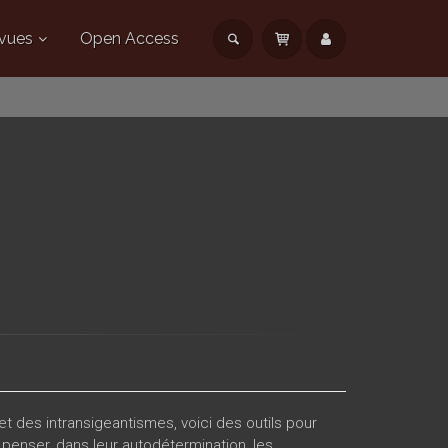
vues
Open Access
 des intransigeantismes, voici des outils pour
nser, dans leur autodétermination, les