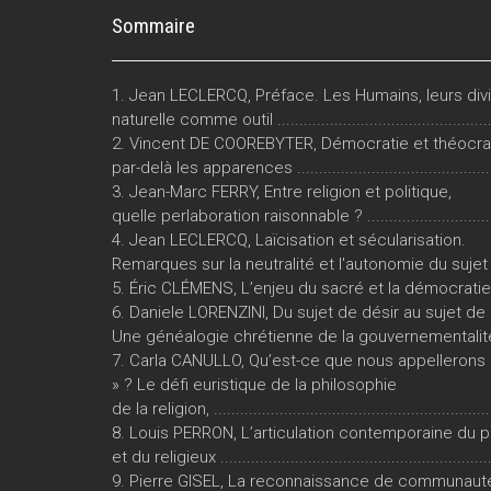
Sommaire
1. Jean LECLERCQ, Préface. Les Humains, leurs divin
naturelle comme outil ..................................................
2. Vincent DE COOREBYTER, Démocratie et théocrat
par-delà les apparences ..............................................
3. Jean-Marc FERRY, Entre religion et politique,
quelle perlaboration raisonnable ? ...............................
4. Jean LECLERCQ, Laïcisation et sécularisation.
Remarques sur la neutralité et l'autonomie du sujet ......
5. Éric CLÉMENS, L’enjeu du sacré et la démocratie à v
6. Daniele LORENZINI, Du sujet de désir au sujet de 
Une généalogie chrétienne de la gouvernementalité 
7. Carla CANULLO, Qu’est-ce que nous appellerons 
» ? Le défi euristique de la philosophie
de la religion, ..............................................................
8. Louis PERRON, L’articulation contemporaine du p
et du religieux .............................................................
9. Pierre GISEL, La reconnaissance de communauté