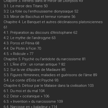
Chapitre 3. Reflets dans le miroir de Dionysos 49
3.1. Le miroir des Titans 50
3.2. La folie ou l’enthousiasme dionysiaque 52
3.3. Miroir de Bacchus et terreur romaine 56
Chapitre 4. Le Banquet et autres déclinaisons platoniciennes
61
4.1. Préparation au discours d’Aristophane 62
4.2. Le mythe de l’androgyne 63
4.3. Poros et Pénia 68
4.4. De Plotin à Ficin 70
4.5. « Ridicule » 77
Chapitre 5. Psychè ou l’antidote du narcissisme 81
5.1. L’Âne d’Or : un roman antique ? 82
5.2. Sur la vie d’Apulée de Madaure 85
5.3. Figures féminines, maladies et guérisons de l’âme 89
5.4. Le conte d’Érôs et Psychè 93
Chapitre 6. Détour par le Malaise dans la civilisation 103
6.1. Du moi et du mal 104
6.2. Désir « océanique » 106
6.3. « Invention » du narcissisme 109
6.4. Narcisse en « baladeur » 114