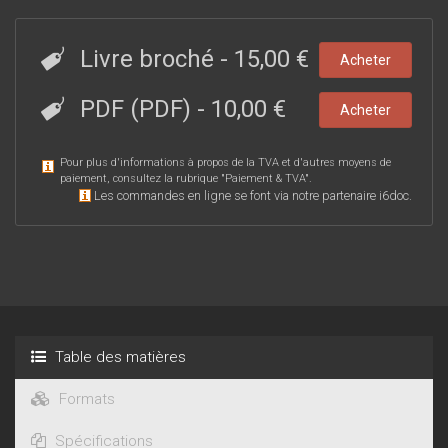
Livre broché
-
15,00 €
Acheter
PDF (PDF)
-
10,00 €
Acheter
Pour plus d'informations à propos de la TVA et d'autres moyens de
paiement, consultez la rubrique "
Paiement & TVA
".
Les commandes en ligne se font via notre partenaire i6doc.
Table des matières
Formats
Spécifications