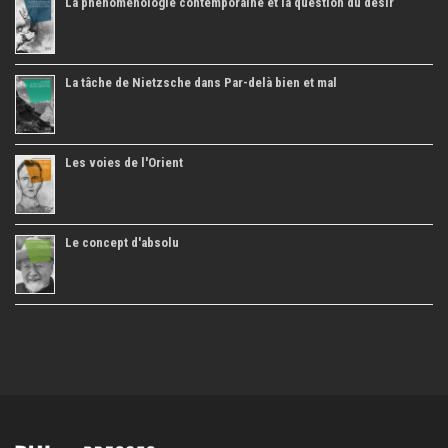
La phénoménologie contemporaine et la question du désir
La tâche de Nietzsche dans Par-delà bien et mal
Les voies de l'Orient
Le concept d'absolu