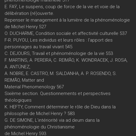
phénoménologie matérielle 517
E. FAŸ, Le suspens, coup de force de la vie et voie de la
délibération (ré)ouverte.
Repenser le management à la lumière de la phénoménologie
de Michel Henry 527
O. DUCHARME, Condition sociale et affectivité culturelle 537
F-R. PUYOU, Les individus et leurs rôles : l’apport des
personnages au travail vivant 545
C. DEJOURS, Travail et phénoménologie de la vie 553
F. MARTINS, A. PEREIRA, C. REIMÃO, K. WONDRACEK, J. ROSA,
A. ANTÚNEZ,
A. NOBRE, E. CASTRO, M. SALDANHA, A. P. ROSENDO, S.
REIMÃO, Matter and
Material Phenomenology 567
Sixième section. Questionnements et perspectives
théologiques
K. HEFTY, Comment déterminer le rôle de Dieu dans la
philosophie de Michel Henry ? 583
G. DE SIMONE, L’intériorité via ad deum dans la
phénoménologie du Christianisme
de Michel Henry 593