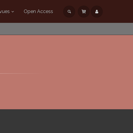
vues
Open Access