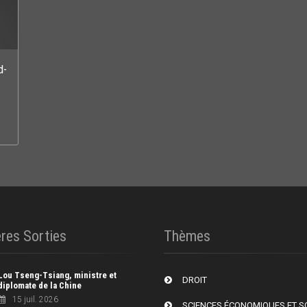
d-
res Sorties
Thèmes
Lou Tseng-Tsiang, ministre et
DROIT
diplomate de la Chine
15 juil. 2026
SCIENCES ÉCONOMIQUES ET S