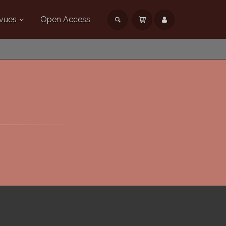
vues
Open Access