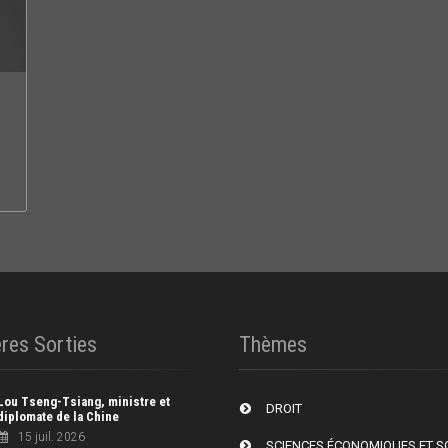
res Sorties
Thèmes
Lou Tseng-Tsiang, ministre et
DROIT
diplomate de la Chine
15 juil. 2026
SCIENCES ÉCONOMIQUES ET S