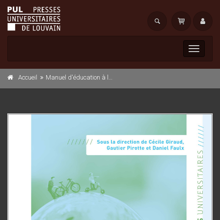
Toggle
navigati
Accueil
Manuel d'éducation à la citoyenneté mondiale