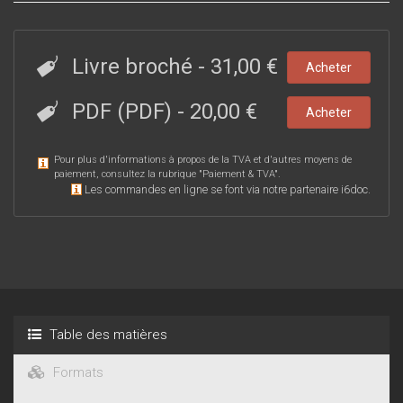
Livre broché
-
31,00 €
Acheter
PDF (PDF)
-
20,00 €
Acheter
Pour plus d'informations à propos de la TVA et d'autres moyens de
paiement, consultez la rubrique "
Paiement & TVA
".
Les commandes en ligne se font via notre partenaire i6doc.
Table des matières
Formats