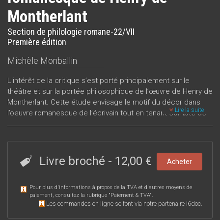
Montherlant
Section de philologie romane-22/VII
Première édition
Michèle Monballin
L'intérêt de la critique s’est porté principalement sur le
théâtre et sur la portée philosophique de l’œuvre de Henry de
Montherlant. Cette étude envisage le motif du décor dans
Lire la suite
l’oeuvre romanesque de l’écrivain tout en tenant compte de
ses autres écrits. Il en résulte une double approche
ressortissant d’une part à la technique romanesque et
d’autre part aux valeurs
symboliques. Il s’agit ici non de juxtaposer les analyses de
Livre broché
-
12,00 €
Acheter
chaque roman sous l’angle du décor mais de dépasser ce
niveau de signification interne et restreint en proposant une
Pour plus d'informations à propos de la TVA et d'autres moyens de
interprétation du décor romanesque selon les valeurs
paiement, consultez la rubrique "
Paiement & TVA
".
propres à l’ensemble de l’oeuvre de Montherlant.
Les commandes en ligne se font via notre partenaire i6doc.
Que ce soit dans ses romans ou dans ses autres ouvrages,