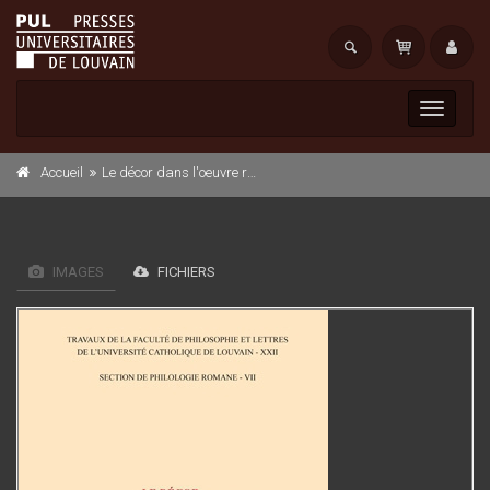
Toggle
navigati
Accueil
Le décor dans l'oeuvre romanesque de Henry de Montherlant
IMAGES
FICHIERS