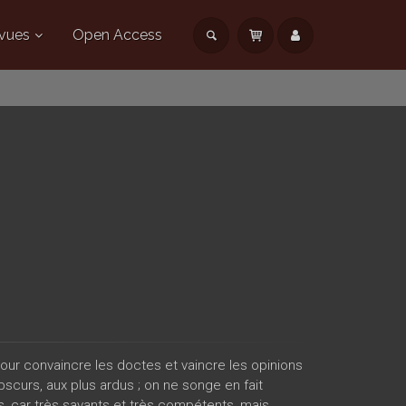
vues
Open Access
 pour convaincre les doctes et vaincre les opinions
bscurs, aux plus ardus ; on ne songe en fait
, car très savants et très compétents, mais