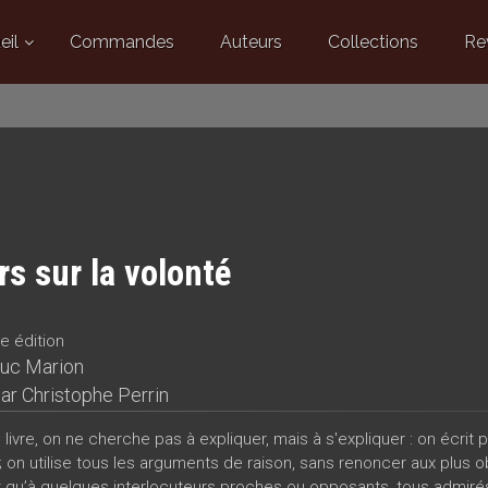
eil
Commandes
Auteurs
Collections
Re
s sur la volonté
e édition
uc Marion
par
Christophe Perrin
livre, on ne cherche pas à expliquer, mais à s'expliquer : on écrit
; on utilise tous les arguments de raison, sans renoncer aux plus o
 qu’à quelques interlocuteurs proches ou opposants, tous admirés