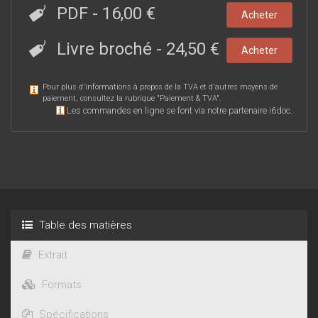
PDF
-
16,00 €
Acheter
Livre broché
-
24,50 €
Acheter
Pour plus d'informations à propos de la TVA et d'autres moyens de
paiement, consultez la rubrique "
Paiement & TVA
".
Les commandes en ligne se font via notre partenaire i6doc.
Table des matières
Extrait
Formats
Spécifications