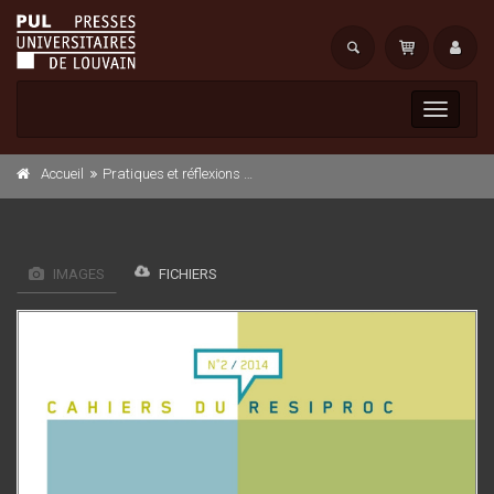
Toggle
navigati
Accueil
Pratiques et réflexions autour des dispositifs d'apprentissage et de formation des communicateurs
IMAGES
FICHIERS