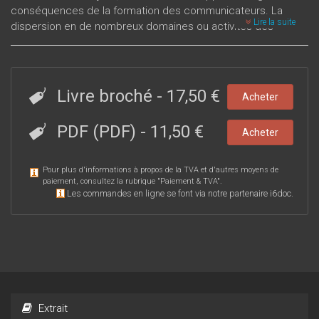
conséquences de la formation des communicateurs. La
Lire la suite
dispersion en de nombreux domaines ou activités des
métiers de la communication invite à réinterroger le socle
des compétences communes et des compétences
spécialisées nécessaires à l’exercice de ces métiers. Ce
numéro invite à penser l’articulation, dans un domaine
Livre broché
-
17,50 €
Acheter
particulièrement exposé à des évolutions incessantes, entre
pratiques professionnelles et formation en communication.
PDF (PDF)
-
11,50 €
Acheter
Pour plus d'informations à propos de la TVA et d'autres moyens de
paiement, consultez la rubrique "
Paiement & TVA
".
Les commandes en ligne se font via notre partenaire i6doc.
Extrait