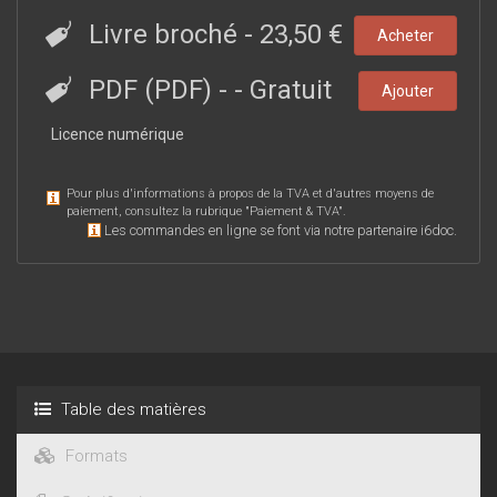
Livre broché
-
23,50 €
Acheter
PDF (PDF)
-
- Gratuit
Ajouter
Licence numérique
Pour plus d'informations à propos de la TVA et d'autres moyens de
paiement, consultez la rubrique "
Paiement & TVA
".
Les commandes en ligne se font via notre partenaire i6doc.
Table des matières
Formats