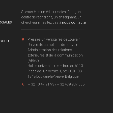
Si vous êtes un éditeur scientifique, un
centre de recherche, un enseignant, un
OCIALES
chercheur n'hésitez pas à
nous contacter
Presses universitaires de Louvain
ISTIQUE
Université catholique de Louvain
Administration des relations
extérieures et de la communication
(AREC)
Halles universitaires – bureau b113
Place de l'Université 1, bte L0.01.08
1348 Louvain-la-Neuve, Belgique
+ 32 10 47 91 93 / + 32 479 937 638