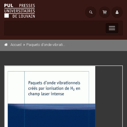
Toggle
navigati
Accueil
Paquets d'onde vibrationnels créés par ionisation de H2 en champ laser intense