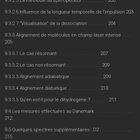
9.3.2.5 La méthode du split-operator . . . . . . . . . . 200
9.3.2.6 Influence de la longueur temporelle de l’impulsion 203
9.3.2.7 “Visualisation” de la dissociation . . . . . . . . 204
9.3.3 Alignement de molécules en champ laser intense . . . .
205
9.3.3.1 Le cas résonnant . . . . . . . . . . . . . . . . . 207
9.3.3.2 Le cas non-résonnant . . . . . . . . . . . . . . 209
9.3.3.3 Alignement adiabatique . . . . . . . . . . . . . 209
9.3.3.4 Alignement diabatique . . . . . . . . . . . . . 210
9.3.3.5 Qu’en est-il pour le dihydrogène ? . . . . . . . 211
9.4 Les mesures effectuées au Danemark . . . . . . . . . . . . . . .
212
9.5 Quelques spectres supplémentaires : D2 . . . . . . . . . . . . .
215