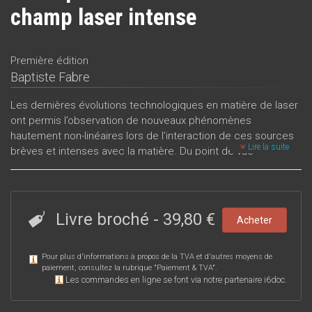
champ laser intense
Première édition
Baptiste Fabre
Les dernières évolutions technologiques en matière de laser
ont permis l’observation de nouveaux phénomènes
hautement non-linéaires lors de l’interaction de ces sources
Lire la suite
brèves et intenses avec la matière. Du point de vue
moléculaire, ces processus, tels que l’affaiblissement de la
liaison ou la génération d’harmonique, sont consécutifs à la
création au sein de l’ion d’un paquet d’onde vibrationnel après
ionisation par effet tunnel de la molécule neutre. Il est
Livre broché
-
39,80 €
Acheter
généralement admis dans nombre d’articles que cette
transition électronique conduit à une distribution des états de
Pour plus d'informations à propos de la TVA et d'autres moyens de
vibration conforme à celle prédite par l’approximation de
paiement, consultez la rubrique "
Paiement & TVA
".
Condon. Afin de vérifier la validité de cette assertion, nous
Les commandes en ligne se font via notre partenaire i6doc.
avons mis en place un dispositif expérimental original
permettant une mesure fiable de l’excitation vibrationnelle de