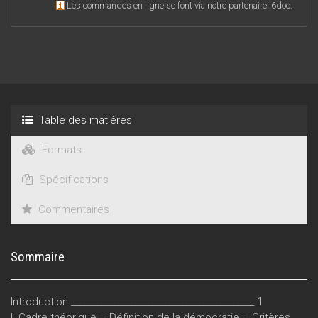
Les commandes en ligne se font via notre partenaire i6doc.
Ce Cahier FOPES retrace notre démarche, de la définition du
concept de démocratie à l’élaboration de critères d’analyse
nous permettant d’évaluer si, oui ou non, le CDLD représente
une plus-value pour la démocratie.
Table des matières
Formats
Spécifications
Commentaires
Sommaire
Introduction ___________________________________________ 1
I. Cadre théorique – Définition de la démocratie – Critères