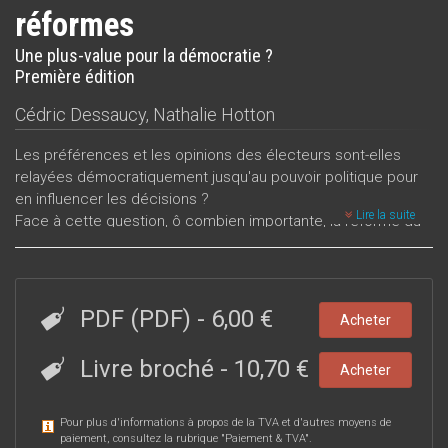
réformes
Une plus-value pour la démocratie ?
Première édition
Cédric Dessaucy
,
Nathalie Hotton
Les préférences et les opinions des électeurs sont-elles
relayées démocratiquement jusqu'au pouvoir politique pour
en influencer les décisions ?
Lire la suite
Face à cette question, ô combien importante, la réforme du
Code de la démocratie locale et de la décentralisation
(CDLD) nous a semblé incontournable. Elle est la dernière
mise à jour fondamentale de notre système démocratique,
sans cesse en évolution. L’analyse scientifique de cette
PDF (PDF)
-
6,00 €
Acheter
refonte nous a permis de répondre à notre interrogation au
niveau local, le plus proche du citoyen. Notre attention s’est
Livre broché
-
10,70 €
Acheter
portée sur ses mesures phares : la modification du mode
d’élection du bourgmestre (dite plus directe), ainsi que
l’instauration d’un moyen de modifier la majorité locale en
Pour plus d'informations à propos de la TVA et d'autres moyens de
paiement, consultez la rubrique "
Paiement & TVA
".
cours de mandature (la motion de méfiance constructive).