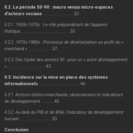
II.2. La période 50-90 : macro
versus
micro-espaces
d’acteurs sociaux
..........................32
II.2.1. 1950s-1970s : Le rôle prépondérant de l’appareil
étatique
..........................................33
II.2.2. 1970s-1980s : Processus de désétatisation au profit du «
marchand »
....................37
II.2.3. Dès l’aube des années 90 : pour un « autre développement
»…
...............................42
II.3. Incidence sur la mise en place des systèmes
informationnels
...................................46
II.3.1. Acteurs étatico-marchands, observatoires et indicateurs
de développement
...........46
II.3.2. Au-delà du PIB et de BNA, l’indicateur de développement
humain
............................50
Conclusion
......................................................................................