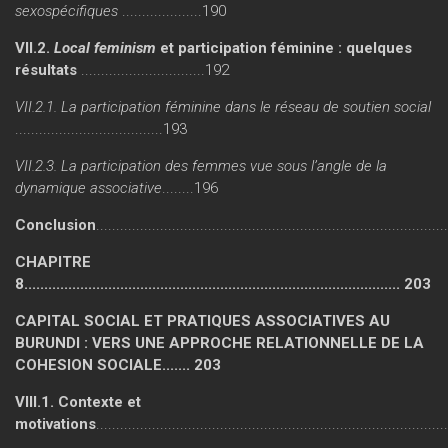
sexospécifiques
....................190
VII.2.
Local feminism
et participation féminine : quelques
résultats
...............................192
VII.2.1. La participation féminine dans le réseau de soutien social
.....................................193
VII.2.3. La participation des femmes vue sous l’angle de la
dynamique associative
........196
Conclusion
......................................................................................
CHAPITRE
8.............................................................................................. 203
CAPITAL SOCIAL ET PRATIQUES ASSOCIATIVES AU
BURUNDI : VERS UNE APPROCHE RELATIONNELLE DE LA
COHESION SOCIALE....... 203
VIII.1. Contexte et
motivations
.....................................................................................