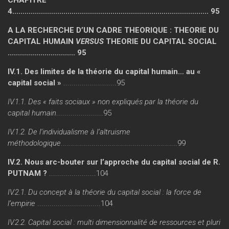
4................................................................................................ 95
A LA RECHERCHE D’UN CADRE THEORIQUE : THEORIE DU
CAPITAL HUMAIN
VERSUS
THEORIE DU CAPITAL SOCIAL
................................. 95
IV.1. Des limites de la théorie du capital humain… au «
capital social »
..........................95
IV.1.1. Des « faits sociaux » non expliqués par la théorie du
capital humain
.......................95
IV.1.2. De l’individualisme à l’altruisme
méthodologique
.........................................................99
IV.2. Nous arc-bouter sur l’approche du capital social de R.
PUTNAM ?
.......................104
IV.2.1. Du concept à la théorie du capital social : la force de
l’empirie
...............................104
IV.2.2. Capital social : multi dimensionnalité de ressources et pluri