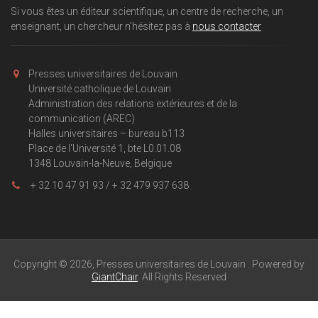
Si vous êtes un éditeur scientifique, un centre de recherche, un
enseignant, un chercheur n'hésitez pas à
nous contacter
Presses universitaires de Louvain
Université catholique de Louvain
Administration des relations extérieures et de la
communication (AREC)
Halles universitaires – bureau b113
Place de l'Université 1, bte L0.01.08
1348 Louvain-la-Neuve, Belgique
+ 32 10 47 91 93 / + 32 479 937 638
Copyright © 2026, Presses universitaires de Louvain . Powered by
GiantChair
. All Rights Reserved