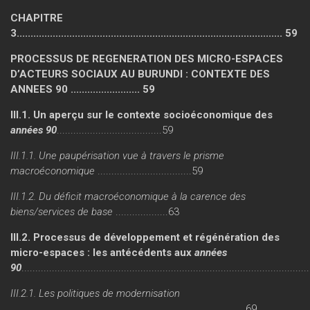
CHAPITRE
3................................................................................................ 59
PROCESSUS DE REGENERATION DES MICRO-ESPACES
D’ACTEURS SOCIAUX AU BURUNDI : CONTEXTE DES
ANNEES 90 ......................... 59
III.1. Un aperçu sur le contexte socioéconomique des
années 90
......................................59
III.1.1. Une paupérisation vue à travers le prisme
macroéconomique
..................................59
III.1.2. Du déficit macroéconomique à la carence des
biens/services de base
...................63
III.2. Processus de développement et régénération des
micro-espaces : les antécédents aux
années
90
......................................................................................................
III.2.1. Les politiques de modernisation
.....................................................................................69