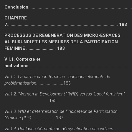
Conclusion
......................................................................................
CHAPITRE
7.............................................................................................. 183
PROCESSUS DE REGENERATION DES MICRO-ESPACES
AU BURUNDI ET LES MESURES DE LA PARTICIPATION
FEMININE ......................... 183
VII.1. Contexte et
motivations
.....................................................................................
VII.1.1. La participation féminine : quelques éléments de
problématisation
.......................183
VII.1.2. “Women In Development” (WID) versus “Local feminism”
......................................185
VII.1.3. WID et détermination de l’Indicateur de Participation
féminine (IPF)
....................187
VII.1.4. Quelques éléments de démystification des indices