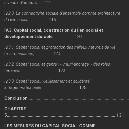
niveaux d’acteurs
....112
IV.2.3. La connectivité sociale d’ensemble comme architecture
du lien social
..................116
IV.3. Capital social, construction du lien social et
développement durable
...................120
IV.3.1. Capital social et protection des milieux naturels de vie
(micro espaces)
...............120
IV.3.2. Capital social et genre : « multi-ancrage » des rôles
féminins
.................................123
IV.3.3. Capital social, vieillissement et solidarité
intergénérationnelle
................................125
Conclusion
......................................................................................
CHAPITRE
5.............................................................................................. 131
LES MESURES DU CAPITAL SOCIAL COMME