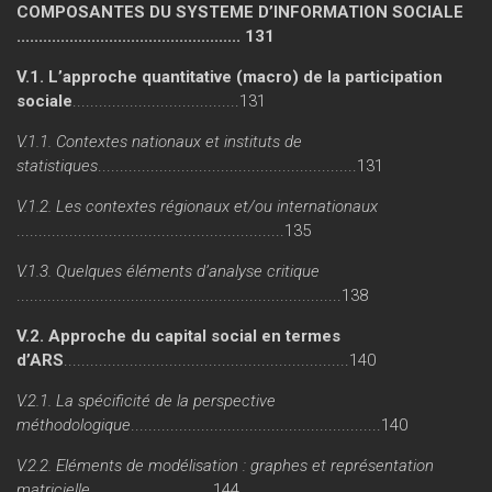
COMPOSANTES DU SYSTEME D’INFORMATION SOCIALE
................................................... 131
V.1. L’approche quantitative (macro) de la participation
sociale
......................................131
V.1.1. Contextes nationaux et instituts de
statistiques
...........................................................131
V.1.2. Les contextes régionaux et/ou internationaux
.............................................................135
V.1.3. Quelques éléments d’analyse critique
..........................................................................138
V.2. Approche du capital social en termes
d’ARS
.................................................................140
V.2.1. La spécificité de la perspective
méthodologique
.........................................................140
V.2.2. Eléments de modélisation : graphes et représentation
matricielle
...........................144