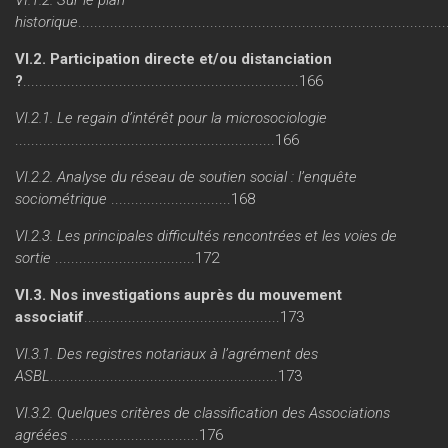
historique
.........................................................................................
VI.2. Participation directe et/ou distanciation
?
.....................................................................166
VI.2.1. Le regain d’intérêt pour la microsociologie
.................................................................166
VI.2.2. Analyse du réseau de soutien social : l’enquête
sociométrique
..............................168
VI.2.3. Les principales difficultés rencontrées et les voies de
sortie
...................................172
VI.3. Nos investigations auprès du mouvement
associatif
.................................................173
VI.3.1. Des registres notariaux à l’agrément des
ASBL
.........................................................173
VI.3.2. Quelques critères de classification des Associations
agréées
................................176