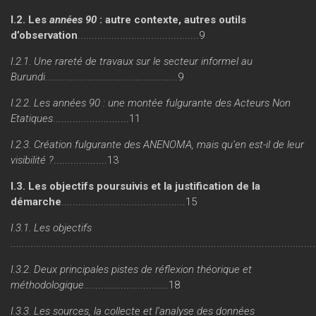
I.2. Les
années 90
: autre contexte, autres outils
d’observation
...........................................9
I.2.1. Une rareté de travaux sur le secteur informel au
Burundi
...............................................9
I.2.2. Les années 90 : une montée fulgurante des Acteurs Non
Etatiques
...........................11
I.2.3. Création fulgurante des ANENOMA, mais qu’en est-il de leur
visibilité ?
...................13
I.3. Les objectifs poursuivis et la justification de la
démarche
............................................15
I.3.1. Les objectifs
..........................................................................................................
I.3.2. Deux principales pistes de réflexion théorique et
méthodologique
..............................18
I.3.3. Les sources, la collecte et l’analyse des données