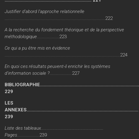
Justifier d’abord l’approche relationnelle
.................................................................................222
A la recherche du fondement théorique et de la perspective
méthodologique
..................223
Ce qui a pu être mis en évidence
.............................................................................................224
En quoi ces résultats peuvent-il enrichir les systèmes
d’information sociale ?
..................227
BIBLIOGRAPHIE................................................................................
229
LES
ANNEXES..........................................................................................
239
Liste des tableaux………………………………………………………….
Pages
..................239