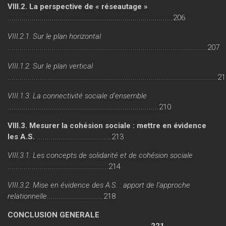
VIII.2. La perspective de « réseautage »
..................................................................................206
VIII.2.1. Sur le plan horizontal
...................................................................................................207
VIII.1.2. Sur le plan vertical
........................................................................................................2
VIII.1.3. La connectivité sociale d’ensemble
...........................................................................210
VIII.3. Mesurer la cohésion sociale : mettre en évidence
les A.S.
.....................................213
VIII.3.1. Les concepts de solidarité et de cohésion sociale
..................................................214
VIII.3.2. Mise en évidence des A.S. : apport de l’approche
relationnelle
............................218
CONCLUSION GENERALE
...................................................................... 221