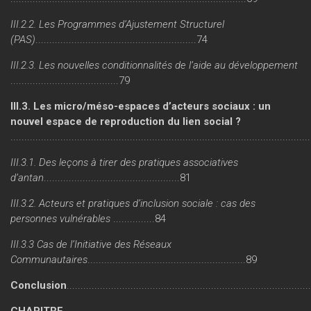
III.2.2. Les Programmes d’Ajustement Structurel
(PAS)
..........................................................74
III.2.3. Les nouvelles conditionnalités de l’aide au développement
.......................................79
III.3. Les micro/méso-espaces d’acteurs sociaux : un
nouvel espace de reproduction du lien social ?
..........................................................................................................
III.3.1. Des leçons à tirer des pratiques associatives
d’antan
.................................................81
III.3.2. Acteurs et pratiques d’inclusion sociale : cas des
personnes vulnérables
...............84
III.3.3 Cas de l’Initiative des Réseaux
Communautaires
.........................................................89
Conclusion
......................................................................................
CHAPITRE