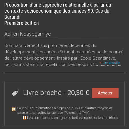
Proposition d'une approche relationnelle à partir du
contexte socioéconomique des années 90. Cas du
Burundi
Première édition
Adrien Ndayegamiye
Comparativement aux premières décennies du
développement, les années 90 sont marquées par le courant
de l'autre développement. Inspiré par l’Ecole Scandinave,
Lire la suite
celui-ci insiste sur la redéfinition des besoins fondamentaux
et l’implication des acteurs
Livre broché
-
20,30 €
Acheter
Pour plus d'informations à propos de la TVA et d'autres moyens de
paiement, consultez la rubrique "
Paiement & TVA
".
Les commandes en ligne se font via notre partenaire i6doc.