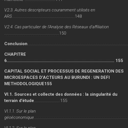
V.2.3. Autres descripteurs couramment utilisés en
ARS
.......................................................148
V.2.4. Cas particulier de l’Analyse des Réseaux d’affiliation
................................................150
Conclusion
......................................................................................
CHAPITRE
6.............................................................................................. 155
CAPITAL SOCIAL ET PROCESSUS DE REGENERATION DES
MICROESPACES D’ACTEURS AU BURUNDI : UN DEFI
METHODOLOGIQUE155
VI.1. Sources et collecte des données : la singularité du
terrain d’étude
.......................155
VI.1.1. Sur le plan
géoéconomique
...............................................................................
VI.1.2. Sur le plan