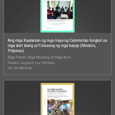
Ang mga Kaalaman ng mga Iraya ng Calomintao tungkol sa
mga iba't ibang uri't klaseng ng mga hayop (Mindoro,
Pilipinas)
Mga Paniki, Mga Musang at Mga Ibon
Frédéric Laugrand, Guy Tremblay
Tan-Tan Bernardo